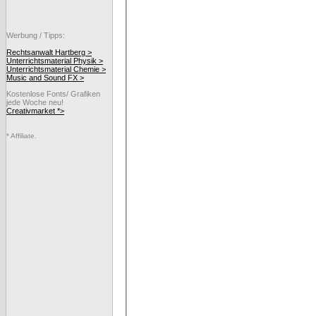
Werbung / Tipps:
Rechtsanwalt Hartberg >
Unterrichtsmaterial Physik >
Unterrichtsmaterial Chemie >
Music and Sound FX >
Kostenlose Fonts/ Grafiken
jede Woche neu!
Creativmarket *>
* Affiliate.