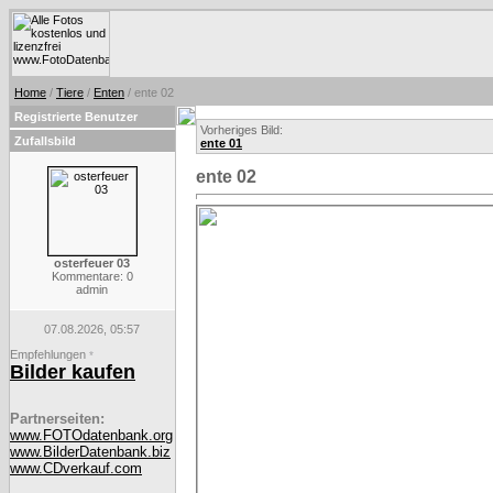
Home
/
Tiere
/
Enten
/ ente 02
Registrierte Benutzer
Vorheriges Bild:
Zufallsbild
ente 01
ente 02
osterfeuer 03
Kommentare: 0
admin
07.08.2026, 05:57
Empfehlungen
*
Bilder kaufen
Partnerseiten:
www.FOTOdatenbank.org
www.BilderDatenbank.biz
www.CDverkauf.com