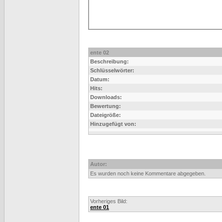
ente 02
Beschreibung:
Schlüsselwörter:
Datum:
Hits:
Downloads:
Bewertung:
Dateigröße:
Hinzugefügt von:
Autor:
Es wurden noch keine Kommentare abgegeben.
Vorheriges Bild:
ente 01