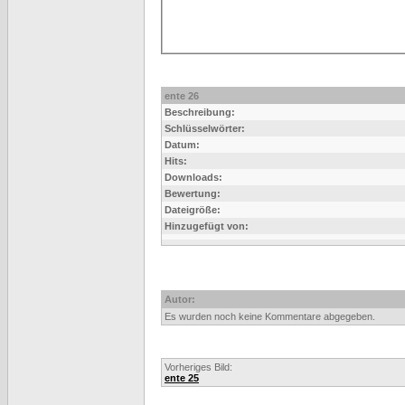
ente 26
Beschreibung:
Schlüsselwörter:
Datum:
Hits:
Downloads:
Bewertung:
Dateigröße:
Hinzugefügt von:
Autor:
Es wurden noch keine Kommentare abgegeben.
Vorheriges Bild:
ente 25