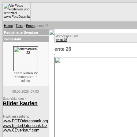
Home
/
Tiere
/
Enten
/ ente 26
Registrierte Benutzer
Vorheriges Bild:
Zufallsbild
ente 25
ente 26
chemikalien 22
Kommentare: 1
admin
08.08.2026, 07:03
Empfehlungen
*
Bilder kaufen
Partnerseiten:
www.FOTOdatenbank.org
www.BilderDatenbank.biz
www.CDverkauf.com