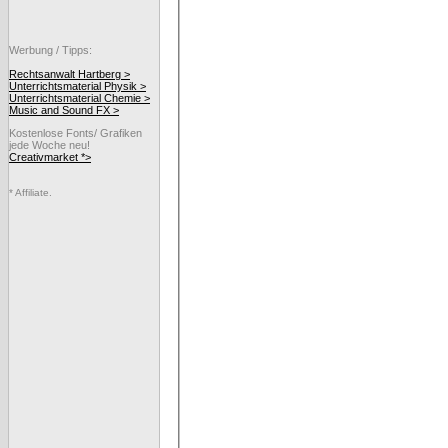
Werbung / Tipps:
Rechtsanwalt Hartberg >
Unterrichtsmaterial Physik >
Unterrichtsmaterial Chemie >
Music and Sound FX >
Kostenlose Fonts/ Grafiken
jede Woche neu!
Creativmarket *>
* Affiliate.