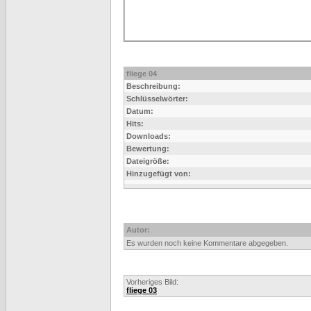
fliege 04
Beschreibung:
Schlüsselwörter:
Datum:
Hits:
Downloads:
Bewertung:
Dateigröße:
Hinzugefügt von:
Autor:
Es wurden noch keine Kommentare abgegeben.
Vorheriges Bild:
fliege 03