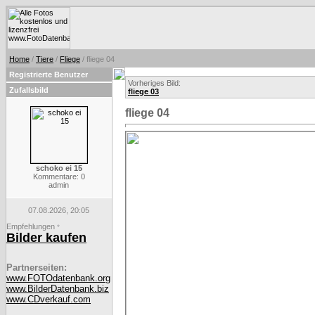
Home
/
Tiere
/
Fliege
/ fliege 04
Registrierte Benutzer
Vorheriges Bild:
Zufallsbild
fliege 03
fliege 04
schoko ei 15
Kommentare: 0
admin
07.08.2026, 20:05
Empfehlungen
*
Bilder kaufen
Partnerseiten:
www.FOTOdatenbank.org
www.BilderDatenbank.biz
www.CDverkauf.com