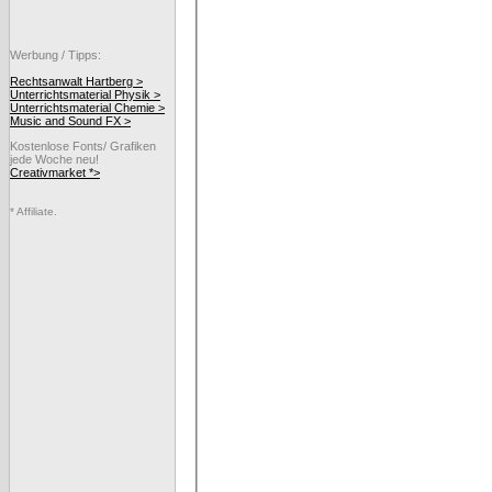
Werbung / Tipps:
Rechtsanwalt Hartberg >
Unterrichtsmaterial Physik >
Unterrichtsmaterial Chemie >
Music and Sound FX >
Kostenlose Fonts/ Grafiken
jede Woche neu!
Creativmarket *>
* Affiliate.