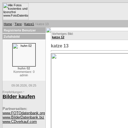
Home
/
Tiere
/
Katze1
/ katze 13
Registrierte Benutzer
Vorheriges Bild:
Zufallsbild
katze 12
katze 13
huhn 02
Kommentare: 0
admin
09.08.2026, 09:25
Empfehlungen
*
Bilder kaufen
Partnerseiten:
www.FOTOdatenbank.org
www.BilderDatenbank.biz
www.CDverkauf.com