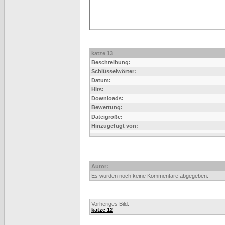
katze 13
Beschreibung:
Schlüsselwörter:
Datum:
Hits:
Downloads:
Bewertung:
Dateigröße:
Hinzugefügt von:
Autor:
Es wurden noch keine Kommentare abgegeben.
Vorheriges Bild:
katze 12