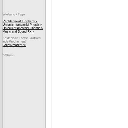
Werbung / Tipps:
Rechtsanwalt Hartberg >
Unterrichtsmaterial Physik >
Unterrichtsmaterial Chemie >
Music and Sound FX >
Kostenlose Fonts/ Grafiken
jede Woche neu!
Creativmarket *>
* Affiliate.