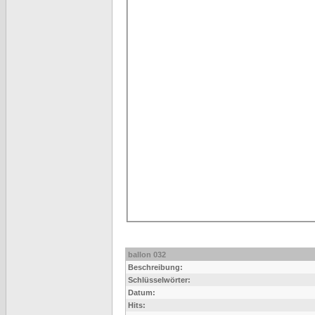
ballon 032
Beschreibung:
Schlüsselwörter:
Datum:
Hits: