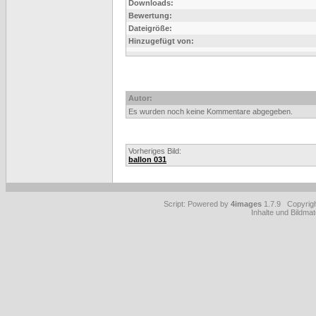
Downloads:
Bewertung:
Dateigröße:
Hinzugefügt von:
Autor:
Es wurden noch keine Kommentare abgegeben.
Vorheriges Bild:
ballon 031
Script: Powered by
4images
1.7.9 Copyrig
Inhalte und Bildmat