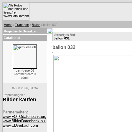
Home
/
Transport
/
Ballon
/ ballon 032
Registrierte Benutzer
Vorheriges Bild:
Zufallsbild
ballon 031
ballon 032
gemuese 06
Kommentare: 0
admin
07.08.2026, 01:34
Empfehlungen
*
Bilder kaufen
Partnerseiten:
www.FOTOdatenbank.org
www.BilderDatenbank.biz
www.CDverkauf.com