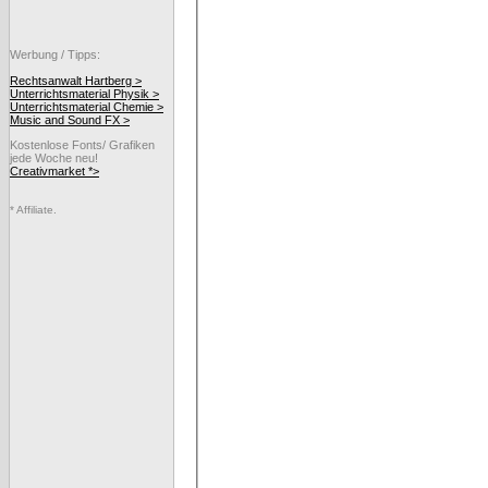
Werbung / Tipps:
Rechtsanwalt Hartberg >
Unterrichtsmaterial Physik >
Unterrichtsmaterial Chemie >
Music and Sound FX >
Kostenlose Fonts/ Grafiken
jede Woche neu!
Creativmarket *>
* Affiliate.