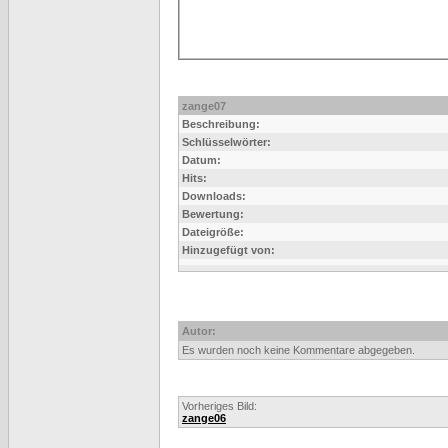
zange07
Beschreibung:
Schlüsselwörter:
Datum:
Hits:
Downloads:
Bewertung:
Dateigröße:
Hinzugefügt von:
Autor:
Es wurden noch keine Kommentare abgegeben.
Vorheriges Bild:
zange06