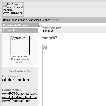
Home
/
Werkzeuge & Maschinen
/
Zange
/ zange07
Registrierte Benutzer
Vorheriges Bild:
Zufallsbild
zange06
zange07
erdbeere 04
Kommentare: 0
admin
07.08.2026, 07:08
Empfehlungen
*
Bilder kaufen
Partnerseiten:
www.FOTOdatenbank.org
www.BilderDatenbank.biz
www.CDverkauf.com