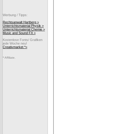
Werbung / Tipps:
Rechtsanwalt Hartberg >
Unterrichtsmaterial Physik >
Unterrichtsmaterial Chemie >
Music and Sound FX >
Kostenlose Fonts/ Grafiken
jede Woche neu!
Creativmarket *>
* Affiliate.