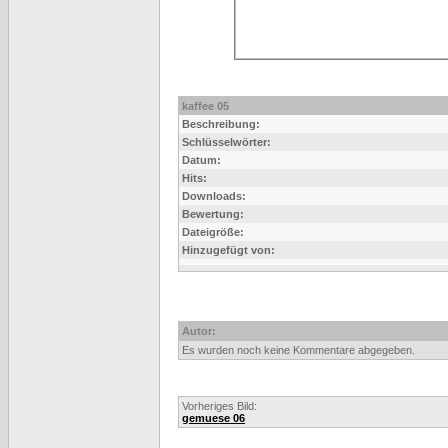
kaffee 05
Beschreibung:
Schlüsselwörter:
Datum:
Hits:
Downloads:
Bewertung:
Dateigröße:
Hinzugefügt von:
Autor:
Es wurden noch keine Kommentare abgegeben.
Vorheriges Bild:
gemuese 06