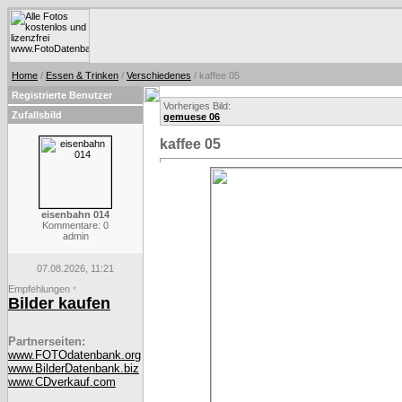
Home
/
Essen & Trinken
/
Verschiedenes
/ kaffee 05
Registrierte Benutzer
Vorheriges Bild:
Zufallsbild
gemuese 06
kaffee 05
eisenbahn 014
Kommentare: 0
admin
07.08.2026, 11:21
Empfehlungen
*
Bilder kaufen
Partnerseiten:
www.FOTOdatenbank.org
www.BilderDatenbank.biz
www.CDverkauf.com