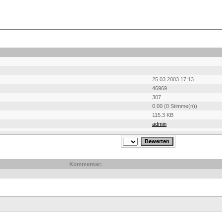
25.03.2003 17:13
46969
307
0.00 (0 Stimme(n))
115.3 KB
admin
Kommentar: