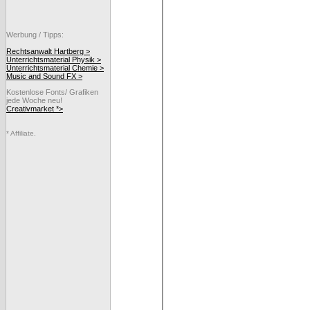
Werbung / Tipps:
Rechtsanwalt Hartberg >
Unterrichtsmaterial Physik >
Unterrichtsmaterial Chemie >
Music and Sound FX >
Kostenlose Fonts/ Grafiken
jede Woche neu!
Creativmarket *>
* Affiliate.