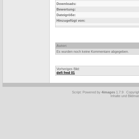
Downloads:
Bewertung:
Dateigröße:
Hinzugefügt von:
Autor:
Es wurden noch keine Kommentare abgegeben.
Vorheriges Bild:
defi fred 01
Script: Powered by
4images
1.7.9 Copyrig
Inhalte und Bildmat