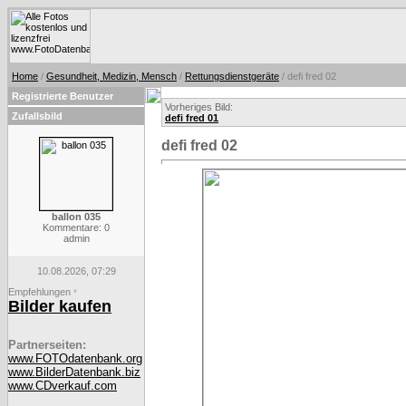
Home
/
Gesundheit, Medizin, Mensch
/
Rettungsdienstgeräte
/ defi fred 02
Registrierte Benutzer
Vorheriges Bild:
Zufallsbild
defi fred 01
defi fred 02
ballon 035
Kommentare: 0
admin
10.08.2026, 07:29
Empfehlungen
*
Bilder kaufen
Partnerseiten:
www.FOTOdatenbank.org
www.BilderDatenbank.biz
www.CDverkauf.com