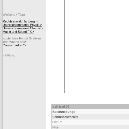
Werbung / Tipps:
Rechtsanwalt Hartberg >
Unterrichtsmaterial Physik >
Unterrichtsmaterial Chemie >
Music and Sound FX >
Kostenlose Fonts/ Grafiken
jede Woche neu!
Creativmarket *>
* Affiliate.
defi fred 02
Beschreibung:
Schlüsselwörter:
Datum:
Hits: