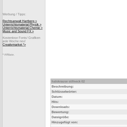
Werbung / Tipps:
Rechtsanwalt Hartberg >
Unterrichtsmaterial Physik >
Unterrichtsmaterial Chemie >
Music and Sound FX >
Kostenlose Fonts/ Grafiken
jede Woche neu!
Creativmarket *>
* Affiliate.
halskrause stifneck 02
Beschreibung:
Schlüsselwörter:
Datum:
Hits:
Downloads:
Bewertung:
Dateigröße:
Hinzugefügt von: