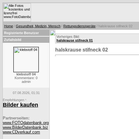
Home
/
Gesundheit, Medizin, Mensch
/
Rettungsdienstgeräte
/ halskrause stifneck 02
Registrierte Benutzer
Vorheriges Bild:
Zufallsbild
halskrause stifneck 01
halskrause stifneck 02
klebstoff 04
Kommentare: 0
admin
07.08.2026, 01:31
Empfehlungen
*
Bilder kaufen
Partnerseiten:
www.FOTOdatenbank.org
www.BilderDatenbank.biz
www.CDverkauf.com