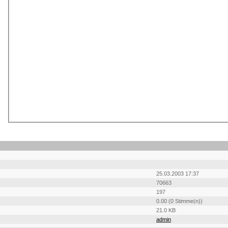
25.03.2003 17:37
70663
197
0.00 (0 Stimme(n))
21.0 KB
admin