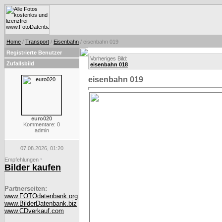
Home
/
Transport
/
Eisenbahn
/ eisenbahn 019
Registrierte Benutzer
Vorheriges Bild:
Zufallsbild
eisenbahn 018
eisenbahn 019
euro020
Kommentare: 0
admin
07.08.2026, 01:20
Empfehlungen
*
Bilder kaufen
Partnerseiten:
www.FOTOdatenbank.org
www.BilderDatenbank.biz
www.CDverkauf.com