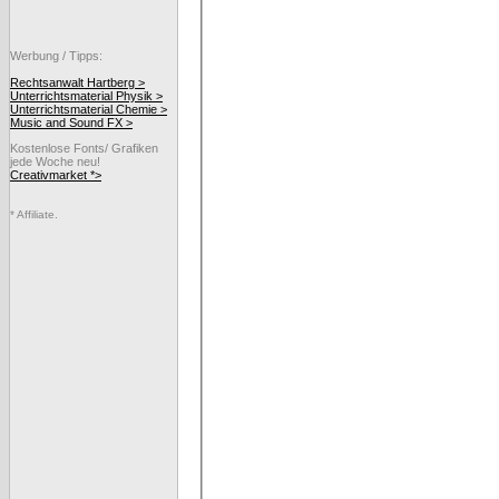
Werbung / Tipps:
Rechtsanwalt Hartberg >
Unterrichtsmaterial Physik >
Unterrichtsmaterial Chemie >
Music and Sound FX >
Kostenlose Fonts/ Grafiken
jede Woche neu!
Creativmarket *>
* Affiliate.