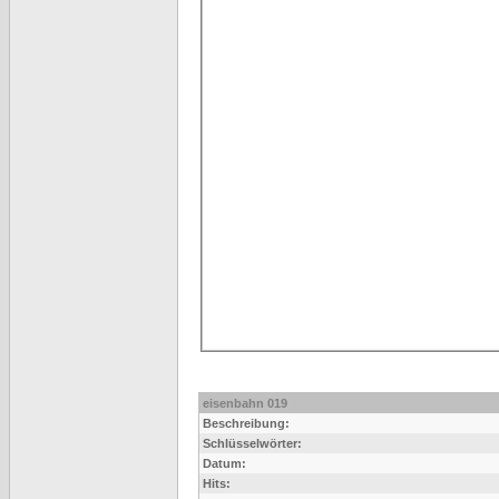
eisenbahn 019
Beschreibung:
Schlüsselwörter:
Datum:
Hits: