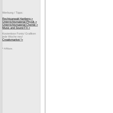
Werbung / Tipps:
Rechtsanwalt Hartberg >
Unterrichtsmaterial Physik >
Unterrichtsmaterial Chemie >
Music and Sound FX >
Kostenlose Fonts/ Grafiken
jede Woche neu!
Creativmarket *>
* Affiliate.