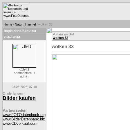
Home
/
Natur
/
Himmel
/ wolken 33
Registrierte Benutzer
Vorheriges Bild:
Zufallsbild
wolken 32
wolken 33
c1h4 2
Kommentare: 1
admin
08.08.2026, 07:10
Empfehlungen
*
Bilder kaufen
Partnerseiten:
www.FOTOdatenbank.org
www.BilderDatenbank.biz
www.CDverkauf.com