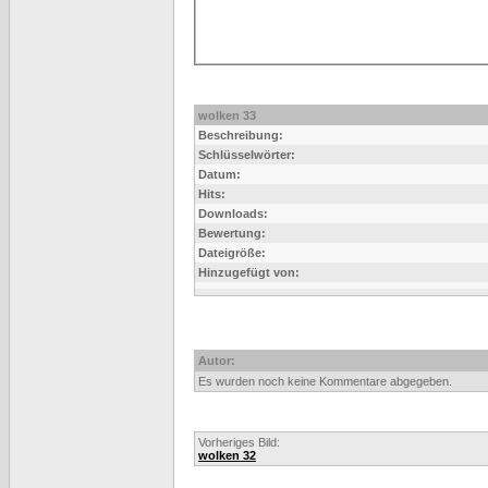
wolken 33
Beschreibung:
Schlüsselwörter:
Datum:
Hits:
Downloads:
Bewertung:
Dateigröße:
Hinzugefügt von:
Autor:
Es wurden noch keine Kommentare abgegeben.
Vorheriges Bild:
wolken 32