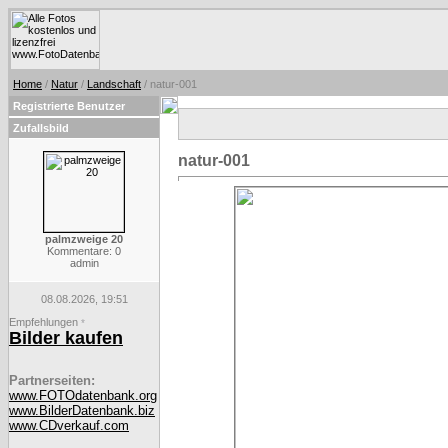
Home
/
Natur
/
Landschaft
/ natur-001
Registrierte Benutzer
Zufallsbild
natur-001
palmzweige 20
Kommentare: 0
admin
08.08.2026, 19:51
Empfehlungen
*
Bilder kaufen
Partnerseiten:
www.FOTOdatenbank.org
www.BilderDatenbank.biz
www.CDverkauf.com