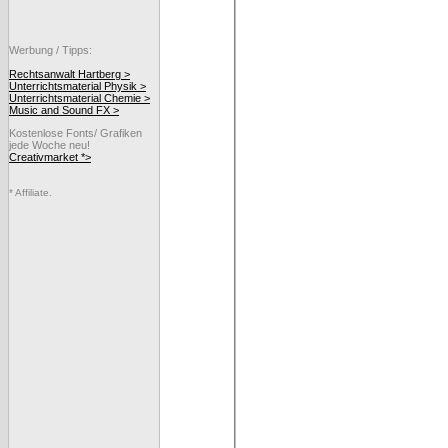
Werbung / Tipps:
Rechtsanwalt Hartberg >
Unterrichtsmaterial Physik >
Unterrichtsmaterial Chemie >
Music and Sound FX >
Kostenlose Fonts/ Grafiken
jede Woche neu!
Creativmarket *>
* Affiliate.