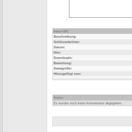
natur-001
Beschreibung:
Schlüsselwörter:
Datum:
Hits:
Downloads:
Bewertung:
Dateigröße:
Hinzugefügt von:
Autor:
Es wurden noch keine Kommentare abgegeben.