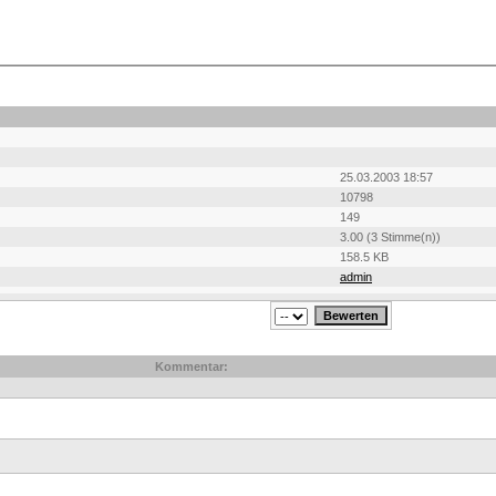
25.03.2003 18:57
10798
149
3.00 (3 Stimme(n))
158.5 KB
admin
Kommentar: