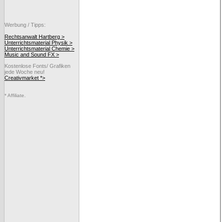
Werbung / Tipps:
Rechtsanwalt Hartberg >
Unterrichtsmaterial Physik >
Unterrichtsmaterial Chemie >
Music and Sound FX >
Kostenlose Fonts/ Grafiken
jede Woche neu!
Creativmarket *>
* Affiliate.