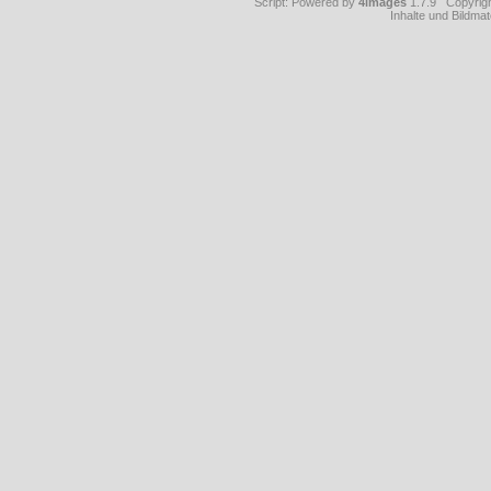
Script: Powered by
4images
1.7.9 Copyrig
Inhalte und Bildmat