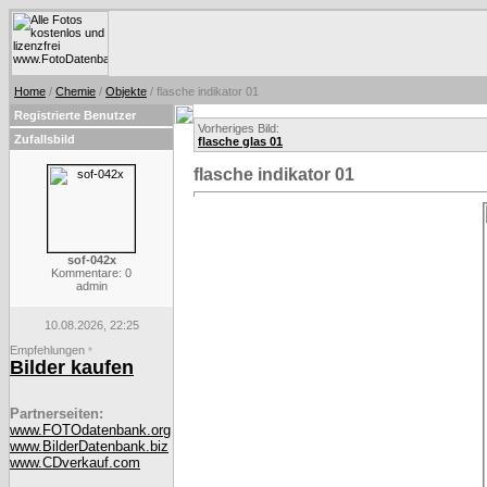
Home
/
Chemie
/
Objekte
/ flasche indikator 01
Registrierte Benutzer
Vorheriges Bild:
Zufallsbild
flasche glas 01
flasche indikator 01
sof-042x
Kommentare: 0
admin
10.08.2026, 22:25
Empfehlungen
*
Bilder kaufen
Partnerseiten:
www.FOTOdatenbank.org
www.BilderDatenbank.biz
www.CDverkauf.com