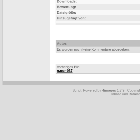
Downloads:
Bewertung:
Dateigröße:
Hinzugefügt von:
Autor:
Es wurden noch keine Kommentare abgegeben.
Vorheriges Bild:
natur-037
Script: Powered by
4images
1.7.9 Copyrig
Inhalte und Bildmat