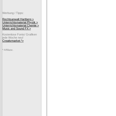
Werbung / Tipps:
Rechtsanwalt Hartberg >
Unterrichtsmaterial Physik >
Unterrichtsmaterial Chemie >
Music and Sound FX >
Kostenlose Fonts/ Grafiken
jede Woche neu!
Creativmarket *>
* Affiliate.