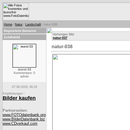
Home
/
Natur
/
Landschaft
/ natur-038
Registrierte Benutzer
Vorheriges Bild:
Zufallsbild
natur-037
natur-038
wurst 03
Kommentare: 0
admin
07.08.2026, 06:26
Empfehlungen
*
Bilder kaufen
Partnerseiten:
www.FOTOdatenbank.org
www.BilderDatenbank.biz
www.CDverkauf.com