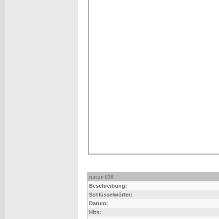
natur-038
Beschreibung:
Schlüsselwörter:
Datum:
Hits: