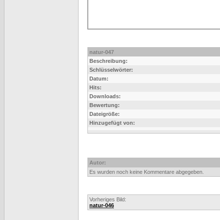
natur-047
Beschreibung:
Schlüsselwörter:
Datum:
Hits:
Downloads:
Bewertung:
Dateigröße:
Hinzugefügt von:
Autor:
Es wurden noch keine Kommentare abgegeben.
Vorheriges Bild:
natur-046