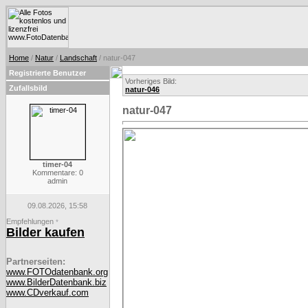
Home
/
Natur
/
Landschaft
/ natur-047
Registrierte Benutzer
Vorheriges Bild:
Zufallsbild
natur-046
natur-047
timer-04
Kommentare: 0
admin
09.08.2026, 15:58
Empfehlungen
*
Bilder kaufen
Partnerseiten:
www.FOTOdatenbank.org
www.BilderDatenbank.biz
www.CDverkauf.com