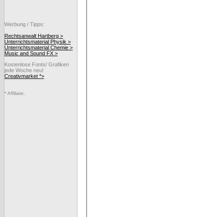
Werbung / Tipps:
Rechtsanwalt Hartberg >
Unterrichtsmaterial Physik >
Unterrichtsmaterial Chemie >
Music and Sound FX >
Kostenlose Fonts/ Grafiken
jede Woche neu!
Creativmarket *>
* Affiliate.