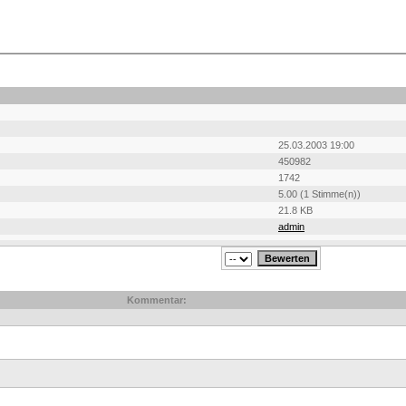
25.03.2003 19:00
450982
1742
5.00 (1 Stimme(n))
21.8 KB
admin
Kommentar: