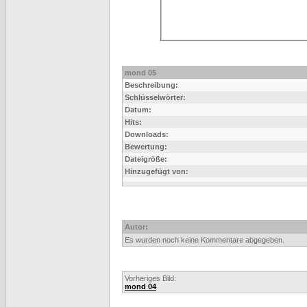
mond 05
Beschreibung:
Schlüsselwörter:
Datum:
Hits:
Downloads:
Bewertung:
Dateigröße:
Hinzugefügt von:
Autor:
Es wurden noch keine Kommentare abgegeben.
Vorheriges Bild:
mond 04