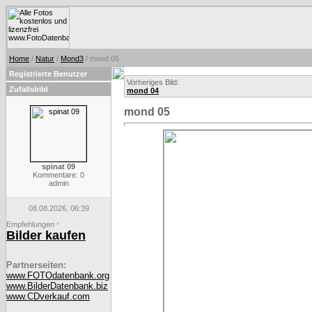
Home
/
Natur
/
Mond3
/ mond 05
Registrierte Benutzer
Vorheriges Bild:
Zufallsbild
mond 04
mond 05
spinat 09
Kommentare: 0
admin
08.08.2026, 06:39
Empfehlungen
*
Bilder kaufen
Partnerseiten:
www.FOTOdatenbank.org
www.BilderDatenbank.biz
www.CDverkauf.com