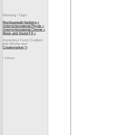
Werbung / Tipps:
Rechtsanwalt Hartberg >
Unterrichtsmaterial Physik >
Unterrichtsmaterial Chemie >
Music and Sound FX >
Kostenlose Fonts/ Grafiken
jede Woche neu!
Creativmarket *>
* Affiliate.