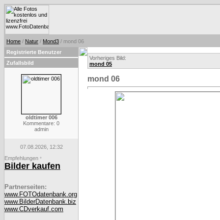
Home
/
Natur
/
Mond3
/ mond 06
Registrierte Benutzer
Vorheriges Bild:
Zufallsbild
mond 05
mond 06
oldtimer 006
Kommentare: 0
admin
07.08.2026, 12:32
Empfehlungen
*
Bilder kaufen
Partnerseiten:
www.FOTOdatenbank.org
www.BilderDatenbank.biz
www.CDverkauf.com