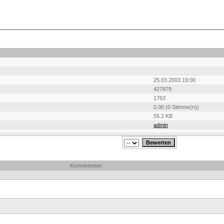
25.03.2003 19:00
427879
1763
0.00 (0 Stimme(n))
55.2 KB
admin
Kommentar: