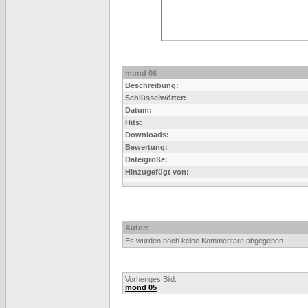
mond 06
Beschreibung:
Schlüsselwörter:
Datum:
Hits:
Downloads:
Bewertung:
Dateigröße:
Hinzugefügt von:
Autor:
Es wurden noch keine Kommentare abgegeben.
Vorheriges Bild:
mond 05