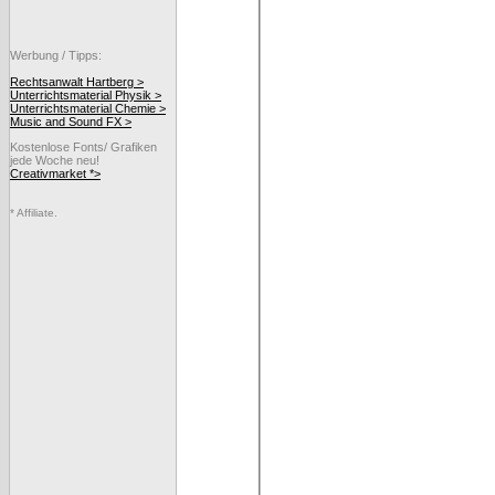
Werbung / Tipps:
Rechtsanwalt Hartberg >
Unterrichtsmaterial Physik >
Unterrichtsmaterial Chemie >
Music and Sound FX >
Kostenlose Fonts/ Grafiken
jede Woche neu!
Creativmarket *>
* Affiliate.