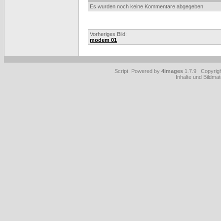
Es wurden noch keine Kommentare abgegeben.
Vorheriges Bild:
modem 01
Script: Powered by
4images
1.7.9 Copyrig
Inhalte und Bildmat