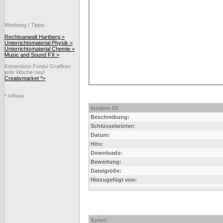
Werbung / Tipps:
Rechtsanwalt Hartberg >
Unterrichtsmaterial Physik >
Unterrichtsmaterial Chemie >
Music and Sound FX >
Kostenlose Fonts/ Grafiken
jede Woche neu!
Creativmarket *>
* Affiliate.
modem 02
Beschreibung:
Schlüsselwörter:
Datum:
Hits:
Downloads:
Bewertung:
Dateigröße:
Hinzugefügt von:
Autor: