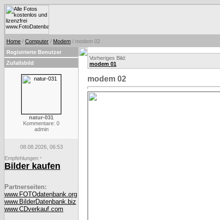
Home
/
Computer
/
Modem
/ modem 02
Registrierte Benutzer
Vorheriges Bild:
Zufallsbild
modem 01
modem 02
natur-031
Kommentare: 0
admin
08.08.2026, 06:53
Empfehlungen
*
Bilder kaufen
Partnerseiten:
www.FOTOdatenbank.org
www.BilderDatenbank.biz
www.CDverkauf.com