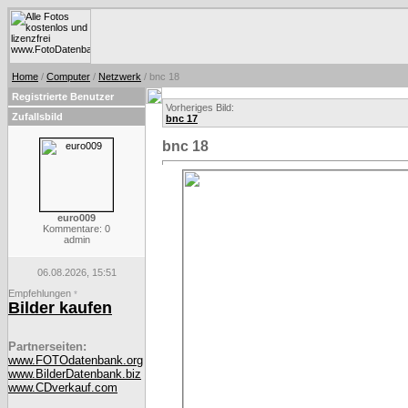
Home
/
Computer
/
Netzwerk
/ bnc 18
Registrierte Benutzer
Vorheriges Bild:
Zufallsbild
bnc 17
bnc 18
euro009
Kommentare: 0
admin
06.08.2026, 15:51
Empfehlungen
*
Bilder kaufen
Partnerseiten:
www.FOTOdatenbank.org
www.BilderDatenbank.biz
www.CDverkauf.com