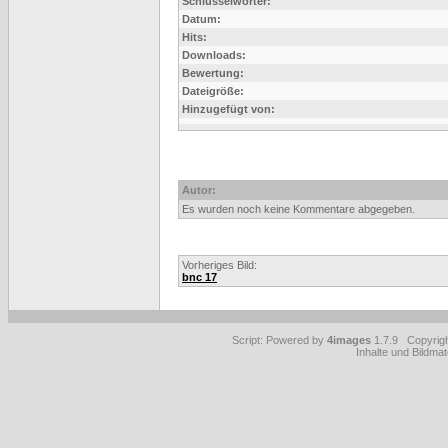
Schlüsselwörter:
Datum:
Hits:
Downloads:
Bewertung:
Dateigröße:
Hinzugefügt von:
Autor:
Es wurden noch keine Kommentare abgegeben.
Vorheriges Bild:
bnc 17
Script: Powered by
4images
1.7.9 Copyrig
Inhalte und Bildmat