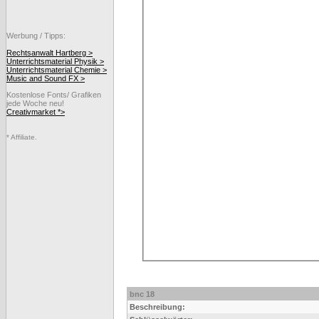
Werbung / Tipps:
Rechtsanwalt Hartberg >
Unterrichtsmaterial Physik >
Unterrichtsmaterial Chemie >
Music and Sound FX >
Kostenlose Fonts/ Grafiken
jede Woche neu!
Creativmarket *>
* Affiliate.
bnc 18
Beschreibung: