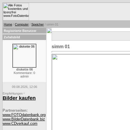
Home
/
Computer
/
Speicher
/ simm 01
Registrierte Benutzer
Zufallsbild
simm 01
diskette 06
Kommentare: 0
admin
09.08.2026, 12:06
Empfehlungen
*
Bilder kaufen
Partnerseiten:
www.FOTOdatenbank.org
www.BilderDatenbank.biz
www.CDverkauf.com