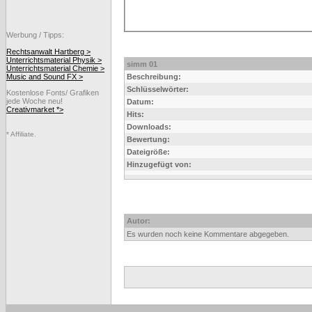
Werbung / Tipps:
Rechtsanwalt Hartberg >
Unterrichtsmaterial Physik >
simm 01
Unterrichtsmaterial Chemie >
Music and Sound FX >
Beschreibung:
Schlüsselwörter:
Kostenlose Fonts/ Grafiken
jede Woche neu!
Datum:
Creativmarket *>
Hits:
Downloads:
* Affiliate.
Bewertung:
Dateigröße:
Hinzugefügt von:
Autor:
Es wurden noch keine Kommentare abgegeben.