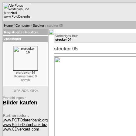
Home
/
Computer
/
Stecker
/ stecker 05
Registrierte Benutzer
Vorheriges Bild:
Zufallsbild
stecker 04
stecker 05
eierdekor 16
Kommentare: 0
admin
10.08.2026, 08:24
Empfehlungen
*
Bilder kaufen
Partnerseiten:
www.FOTOdatenbank.org
www.BilderDatenbank.biz
www.CDverkauf.com