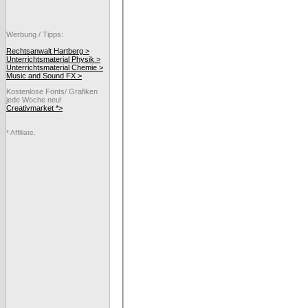
Werbung / Tipps:
Rechtsanwalt Hartberg >
Unterrichtsmaterial Physik >
Unterrichtsmaterial Chemie >
Music and Sound FX >
Kostenlose Fonts/ Grafiken
jede Woche neu!
Creativmarket *>
* Affiliate.