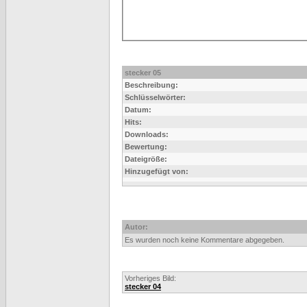
stecker 05
Beschreibung:
Schlüsselwörter:
Datum:
Hits:
Downloads:
Bewertung:
Dateigröße:
Hinzugefügt von:
Autor:
Es wurden noch keine Kommentare abgegeben.
Vorheriges Bild:
stecker 04