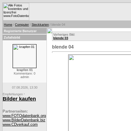
Home
/
Computer
/
Steckkarten
/ blende 04
Registrierte Benutzer
Vorheriges Bild:
Zufallsbild
blende 03
blende 04
krapfen 01
Kommentare: 0
admin
07.08.2026, 13:30
Empfehlungen
*
Bilder kaufen
Partnerseiten:
www.FOTOdatenbank.org
www.BilderDatenbank.biz
www.CDverkauf.com