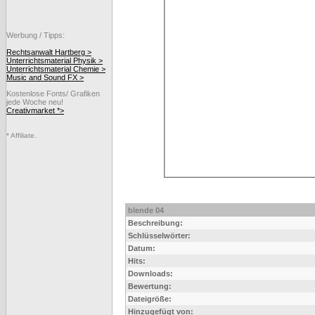
Werbung / Tipps:
Rechtsanwalt Hartberg >
Unterrichtsmaterial Physik >
Unterrichtsmaterial Chemie >
Music and Sound FX >
Kostenlose Fonts/ Grafiken
jede Woche neu!
Creativmarket *>
* Affiliate.
blende 04
Beschreibung:
Schlüsselwörter:
Datum:
Hits:
Downloads:
Bewertung:
Dateigröße:
Hinzugefügt von: