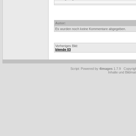
Autor:
Es wurden noch keine Kommentare abgegeben.
Vorheriges Bild:
blende 03
Script: Powered by
4images
1.7.9 Copyrig
Inhalte und Bildmat