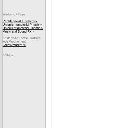
Werbung / Tipps:
Rechtsanwalt Hartberg >
Unterrichtsmaterial Physik >
Unterrichtsmaterial Chemie >
Music and Sound FX >
Kostenlose Fonts/ Grafiken
jede Woche neu!
Creativmarket *>
* Affiliate.