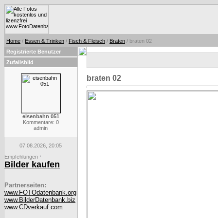
Home
/
Essen & Trinken
/
Fisch & Fleisch
/
Braten
/ braten 02
Registrierte Benutzer
Zufallsbild
braten 02
eisenbahn 051
Kommentare: 0
admin
07.08.2026, 20:05
Empfehlungen
*
Bilder kaufen
Partnerseiten:
www.FOTOdatenbank.org
www.BilderDatenbank.biz
www.CDverkauf.com