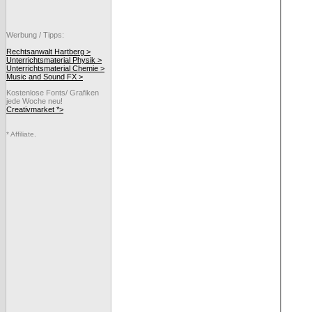
Werbung / Tipps:
Rechtsanwalt Hartberg >
Unterrichtsmaterial Physik >
Unterrichtsmaterial Chemie >
Music and Sound FX >
Kostenlose Fonts/ Grafiken
jede Woche neu!
Creativmarket *>
* Affiliate.