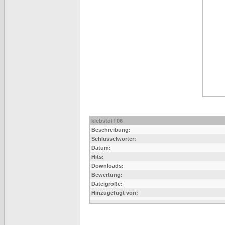
klebstoff 06
Beschreibung:
Schlüsselwörter:
Datum:
Hits:
Downloads:
Bewertung:
Dateigröße:
Hinzugefügt von: