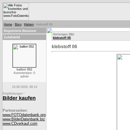
Home
/
Büro
/
Kleben
/ klebstoff 06
Registrierte Benutzer
Vorheriges Bild:
Zufallsbild
klebstoff 05
klebstoff 06
ballon 052
Kommentare: 0
admin
10.08.2026, 08:14
Empfehlungen
*
Bilder kaufen
Partnerseiten:
www.FOTOdatenbank.org
www.BilderDatenbank.biz
www.CDverkauf.com