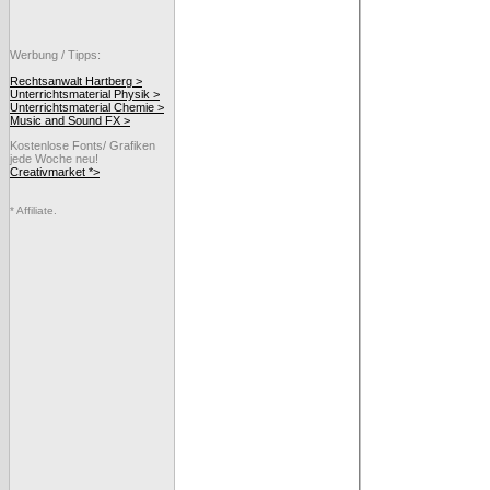
Werbung / Tipps:
Rechtsanwalt Hartberg >
Unterrichtsmaterial Physik >
Unterrichtsmaterial Chemie >
Music and Sound FX >
Kostenlose Fonts/ Grafiken
jede Woche neu!
Creativmarket *>
* Affiliate.