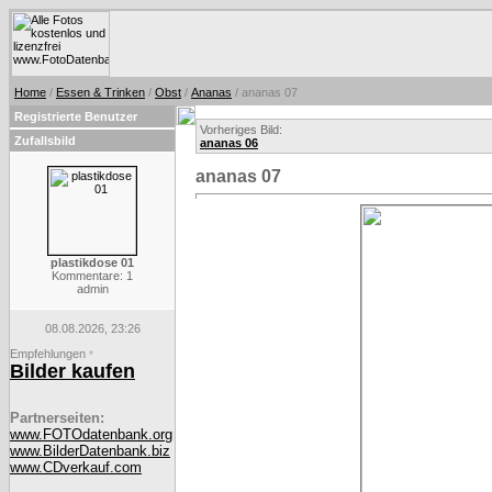
Home
/
Essen & Trinken
/
Obst
/
Ananas
/ ananas 07
Registrierte Benutzer
Vorheriges Bild:
Zufallsbild
ananas 06
ananas 07
plastikdose 01
Kommentare: 1
admin
08.08.2026, 23:26
Empfehlungen
*
Bilder kaufen
Partnerseiten:
www.FOTOdatenbank.org
www.BilderDatenbank.biz
www.CDverkauf.com