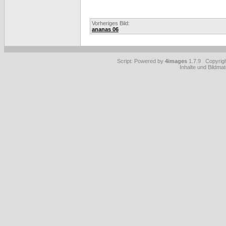
Vorheriges Bild:
ananas 06
Script: Powered by
4images
1.7.9 Copyrig
Inhalte und Bildmat