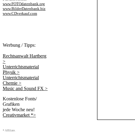
www.FOTOdatenbank.org
www.BilderDatenbank.biz
www.CDverkauf.com
Werbung / Tipps:
Rechtsanwalt Hartberg
>
Unterrichtsmaterial
Physik >
Unterrichtsmaterial
Chemie >
Music and Sound FX >
Kostenlose Fonts/
Grafiken
jede Woche neu!
Creativmarket *>
* Affiliate.