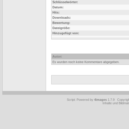
Schlüsselwörter:
Datum:
Hits:
Downloads:
Bewertung:
Dateigröße:
Hinzugefügt von:
Autor:
Es wurden noch keine Kommentare abgegeben.
Script: Powered by
4images
1.7.9 Copyrig
Inhalte und Bildmat