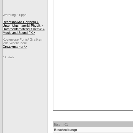
Werbung / Tipps:
Rechtsanwalt Hartberg >
Unterrichtsmaterial Physik >
Unterrichtsmaterial Chemie >
Music and Sound FX >
Kostenlose Fonts/ Grafiken
jede Woche neu!
Creativmarket *>
* Affiliate.
litschi 01
Beschreibung: