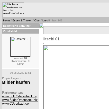
Home
/
Essen & Trinken
/
Obst
/
Litschi
/ litschi 01
Registrierte Benutzer
Zufallsbild
litschi 01
osterei 10
Kommentare: 0
admin
09.08.2026, 13:51
Empfehlungen
*
Bilder kaufen
Partnerseiten:
www.FOTOdatenbank.org
www.BilderDatenbank.biz
www.CDverkauf.com