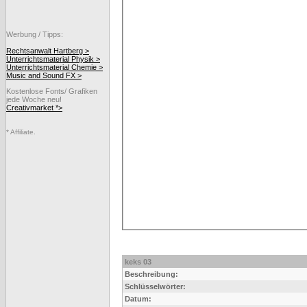
Werbung / Tipps:
Rechtsanwalt Hartberg >
Unterrichtsmaterial Physik >
Unterrichtsmaterial Chemie >
Music and Sound FX >
Kostenlose Fonts/ Grafiken
jede Woche neu!
Creativmarket *>
* Affiliate.
keks 03
Beschreibung:
Schlüsselwörter:
Datum: