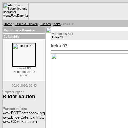
Home
/
Essen & Trinken
/
Süsses
/
Keks
/ keks 03
Registrierte Benutzer
Vorheriges Bild:
Zufallsbild
keks 02
keks 03
mond 90
Kommentare: 0
admin
06.08.2026, 06:45
Empfehlungen
*
Bilder kaufen
Partnerseiten:
www.FOTOdatenbank.org
www.BilderDatenbank.biz
www.CDverkauf.com