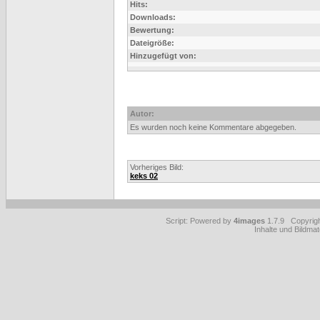
Hits:
Downloads:
Bewertung:
Dateigröße:
Hinzugefügt von:
Autor:
Es wurden noch keine Kommentare abgegeben.
Vorheriges Bild:
keks 02
Script: Powered by
4images
1.7.9 Copyrig
Inhalte und Bildmat