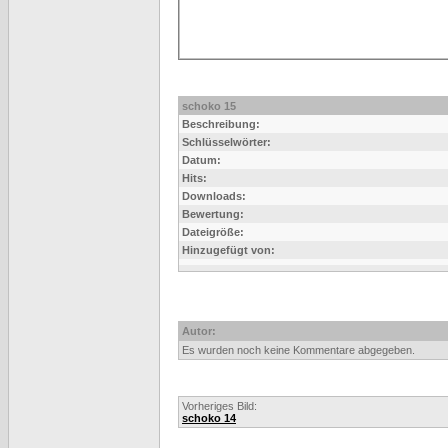
schoko 15
Beschreibung:
Schlüsselwörter:
Datum:
Hits:
Downloads:
Bewertung:
Dateigröße:
Hinzugefügt von:
Autor:
Es wurden noch keine Kommentare abgegeben.
Vorheriges Bild:
schoko 14