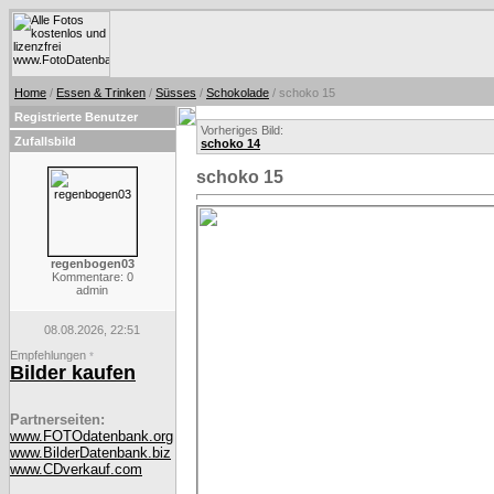
Home
/
Essen & Trinken
/
Süsses
/
Schokolade
/ schoko 15
Registrierte Benutzer
Vorheriges Bild:
Zufallsbild
schoko 14
schoko 15
regenbogen03
Kommentare: 0
admin
08.08.2026, 22:51
Empfehlungen
*
Bilder kaufen
Partnerseiten:
www.FOTOdatenbank.org
www.BilderDatenbank.biz
www.CDverkauf.com