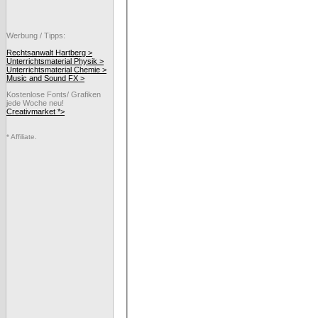
Werbung / Tipps:
Rechtsanwalt Hartberg >
Unterrichtsmaterial Physik >
Unterrichtsmaterial Chemie >
Music and Sound FX >
Kostenlose Fonts/ Grafiken
jede Woche neu!
Creativmarket *>
* Affiliate.