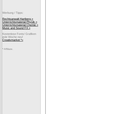
Werbung / Tipps:
Rechtsanwalt Hartberg >
Unterrichtsmaterial Physik >
Unterrichtsmaterial Chemie >
Music and Sound FX >
Kostenlose Fonts/ Grafiken
jede Woche neu!
Creativmarket *>
* Affiliate.