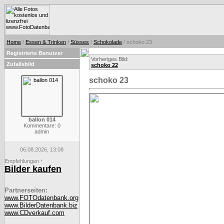
Home
/
Essen & Trinken
/
Süsses
/
Schokolade
/ schoko 23
Registrierte Benutzer
Vorheriges Bild:
Zufallsbild
schoko 22
schoko 23
ballon 014
Kommentare: 0
admin
06.08.2026, 13:08
Empfehlungen
*
Bilder kaufen
Partnerseiten:
www.FOTOdatenbank.org
www.BilderDatenbank.biz
www.CDverkauf.com