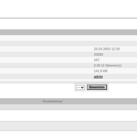
25.03.2003 12:33
33050
167
0.00 (0 Stimme(n))
141.8 KB
admin
Kommentar: