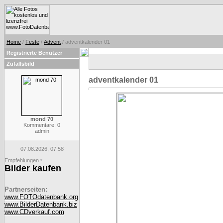
Home
/
Feste
/
Advent
/ adventkalender 01
Registrierte Benutzer
Zufallsbild
adventkalender 01
mond 70
Kommentare: 0
admin
07.08.2026, 07:58
Empfehlungen
*
Bilder kaufen
Partnerseiten:
www.FOTOdatenbank.org
www.BilderDatenbank.biz
www.CDverkauf.com