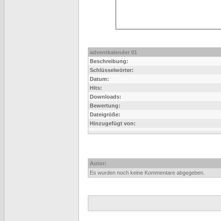
adventkalender 01
Beschreibung:
Schlüsselwörter:
Datum:
Hits:
Downloads:
Bewertung:
Dateigröße:
Hinzugefügt von:
Autor:
Es wurden noch keine Kommentare abgegeben.