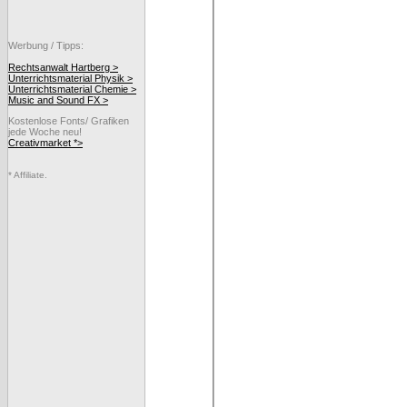
Werbung / Tipps:
Rechtsanwalt Hartberg >
Unterrichtsmaterial Physik >
Unterrichtsmaterial Chemie >
Music and Sound FX >
Kostenlose Fonts/ Grafiken
jede Woche neu!
Creativmarket *>
* Affiliate.