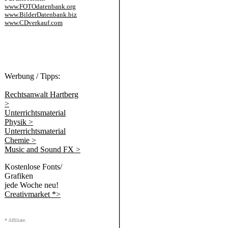
www.FOTOdatenbank.org
www.BilderDatenbank.biz
www.CDverkauf.com
Werbung / Tipps:
Rechtsanwalt Hartberg
>
Unterrichtsmaterial
Physik >
Unterrichtsmaterial
Chemie >
Music and Sound FX >
Kostenlose Fonts/
Grafiken
jede Woche neu!
Creativmarket *>
* Affiliate.