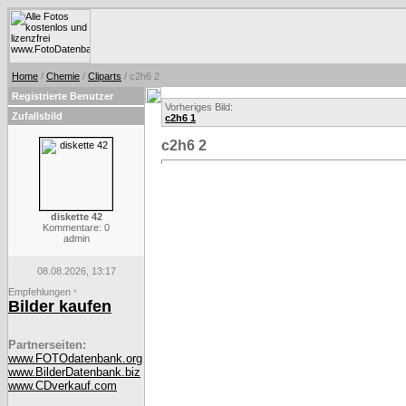
Home
/
Chemie
/
Cliparts
/ c2h6 2
Registrierte Benutzer
Vorheriges Bild:
Zufallsbild
c2h6 1
c2h6 2
diskette 42
Kommentare: 0
admin
08.08.2026, 13:17
Empfehlungen
*
Bilder kaufen
Partnerseiten:
www.FOTOdatenbank.org
www.BilderDatenbank.biz
www.CDverkauf.com