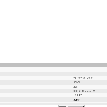
24.03.2003 23:36
36039
228
0.00 (0 Stimme(n))
14.9 KB
admin