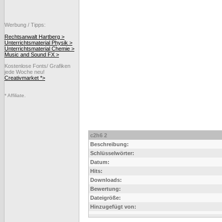
Werbung / Tipps:
Rechtsanwalt Hartberg >
Unterrichtsmaterial Physik >
Unterrichtsmaterial Chemie >
Music and Sound FX >
Kostenlose Fonts/ Grafiken
jede Woche neu!
Creativmarket *>
* Affiliate.
c2h6 2
Beschreibung:
Schlüsselwörter:
Datum:
Hits:
Downloads:
Bewertung:
Dateigröße:
Hinzugefügt von: