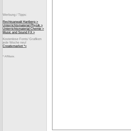
Werbung / Tipps:
Rechtsanwalt Hartberg >
Unterrichtsmaterial Physik >
Unterrichtsmaterial Chemie >
Music and Sound FX >
Kostenlose Fonts/ Grafiken
jede Woche neu!
Creativmarket *>
* Affiliate.