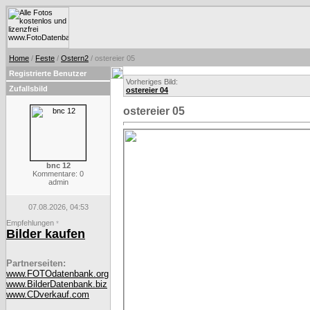
Home
/
Feste
/
Ostern2
/ ostereier 05
Registrierte Benutzer
Vorheriges Bild:
Zufallsbild
ostereier 04
ostereier 05
bnc 12
Kommentare: 0
admin
07.08.2026, 04:53
Empfehlungen
*
Bilder kaufen
Partnerseiten:
www.FOTOdatenbank.org
www.BilderDatenbank.biz
www.CDverkauf.com