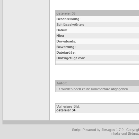
ostereier 05
Beschreibung:
Schlüsselwörter:
Datum:
Hits:
Downloads:
Bewertung:
Dateigröße:
Hinzugefügt von:
Autor:
Es wurden noch keine Kommentare abgegeben.
Vorheriges Bild:
ostereier 04
Script: Powered by
4images
1.7.9 Copyrig
Inhalte und Bildmat