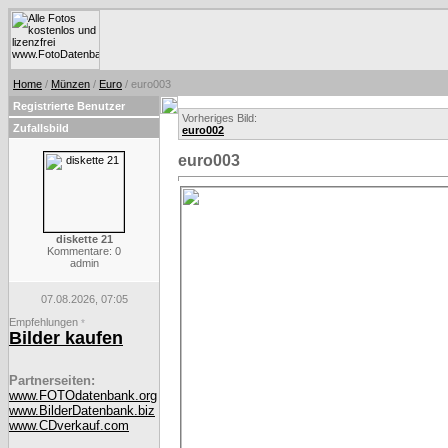
Home
/
Münzen
/
Euro
/ euro003
Registrierte Benutzer
Vorheriges Bild:
Zufallsbild
euro002
euro003
diskette 21
Kommentare: 0
admin
07.08.2026, 07:05
Empfehlungen
*
Bilder kaufen
Partnerseiten:
www.FOTOdatenbank.org
www.BilderDatenbank.biz
www.CDverkauf.com