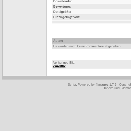
Downloads:
Bewertung:
Dateigröße:
Hinzugefügt von:
Autor:
Es wurden noch keine Kommentare abgegeben.
Vorheriges Bild:
euro002
Script: Powered by
4images
1.7.9 Copyrig
Inhalte und Bildmat