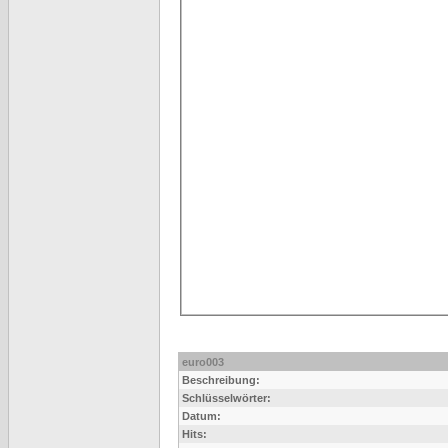
euro003
Beschreibung:
Schlüsselwörter:
Datum:
Hits: