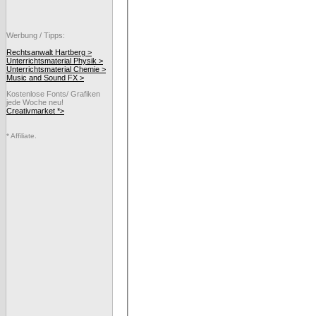
Werbung / Tipps:
Rechtsanwalt Hartberg >
Unterrichtsmaterial Physik >
Unterrichtsmaterial Chemie >
Music and Sound FX >
Kostenlose Fonts/ Grafiken
jede Woche neu!
Creativmarket *>
* Affiliate.