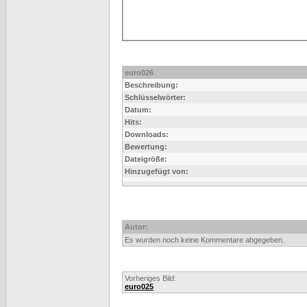
euro026
Beschreibung:
Schlüsselwörter:
Datum:
Hits:
Downloads:
Bewertung:
Dateigröße:
Hinzugefügt von:
Autor:
Es wurden noch keine Kommentare abgegeben.
Vorheriges Bild:
euro025