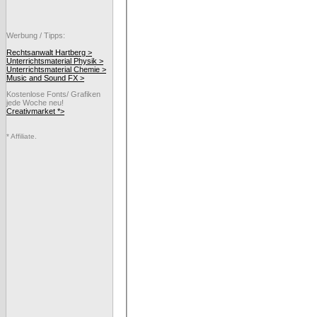
Werbung / Tipps:
Rechtsanwalt Hartberg >
Unterrichtsmaterial Physik >
Unterrichtsmaterial Chemie >
Music and Sound FX >
Kostenlose Fonts/ Grafiken
jede Woche neu!
Creativmarket *>
* Affiliate.