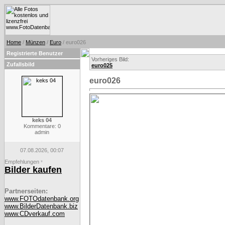
Home
/
Münzen
/
Euro
/ euro026
Registrierte Benutzer
Vorheriges Bild:
Zufallsbild
euro025
euro026
keks 04
Kommentare: 0
admin
07.08.2026, 00:07
Empfehlungen
*
Bilder kaufen
Partnerseiten:
www.FOTOdatenbank.org
www.BilderDatenbank.biz
www.CDverkauf.com