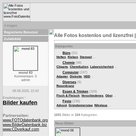
4 images
Registrierte Benutzer
Alle Fotos kostenlos und lizenzfre
Zufallsbild
Kategorien
Büro
(52)
,
,
...
Heften
Kleben
Stempel
Chemie
(98)
,
,
...
Cliparts
Chemikalien
Laborsicherheit
Computer
(247)
mond 83
Kommentare: 0
,
,
...
Adapter
Diskette
HDD
admin
Diverses
(9)
Rosenkranz
08.08.2026, 22:42
Essen & Trinken
(329)
,
,
...
Fisch & Fleisch
Verschiedenes
Obst
Empfehlungen
*
Feste
(236)
Bilder kaufen
,
,
...
Advent
Gründonnerstag
Nikolaus
1691
Bilder in
104
Kategorien.
Partnerseiten:
www.FOTOdatenbank.org
Neue Bilder
www.BilderDatenbank.biz
www.CDverkauf.com