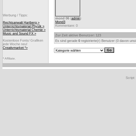
Werbung / Tipps:
mond 06
(
admin
)
Mond3
Rechtsanwalt Hartberg >
Kommentare: 0
Unterrichtsmaterial Physik >
Unterrichtsmaterial Chemie >
Music and Sound FX >
Zur Zeit aktive Benutzer: 123
Kostenlose Fonts/ Grafiken
Es sind gerade
0
registrierte(r) Benutzer (0 davon uns
jede Woche neu!
Creativmarket *>
* Affiliate.
Script