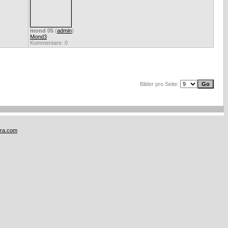
mond 05
(
admin
)
Mond3
Kommentare: 0
Bilder pro Seite:
tra.com