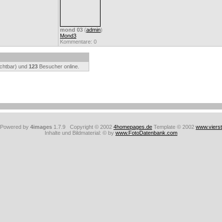
mond 03
(
admin
)
Mond3
Kommentare: 0
ichtbar) und
123
Besucher online.
: Powered by
4images
1.7.9 Copyright © 2002
4homepages.de
Template © 2002
www.viers
Inhalte und Bildmaterial: © by
www.FotoDatenbank.com