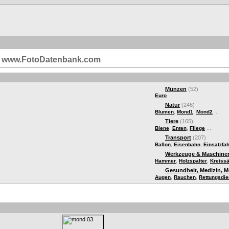
i | www.FotoDatenbank.com
Münzen
(52)
Euro
Natur
(246)
,
,
...
Blumen
Mond1
Mond2
Tiere
(165)
,
,
...
Biene
Enten
Fliege
Transport
(207)
,
,
Ballon
Eisenbahn
Einsatzfa
Werkzeuge & Maschine
,
,
Hammer
Holzspalter
Kreiss
Gesundheit, Medizin, 
,
,
Augen
Rauchen
Rettungsdie