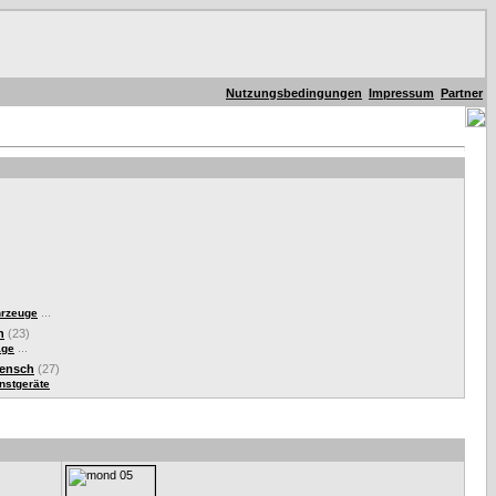
Nutzungsbedingungen
Impressum
Partner
...
hrzeuge
n
(23)
...
äge
Mensch
(27)
nstgeräte