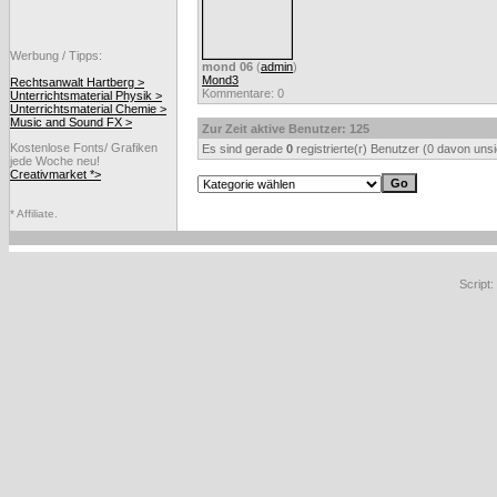
Werbung / Tipps:
mond 06
(
admin
)
Mond3
Rechtsanwalt Hartberg >
Kommentare: 0
Unterrichtsmaterial Physik >
Unterrichtsmaterial Chemie >
Music and Sound FX >
Zur Zeit aktive Benutzer: 125
Kostenlose Fonts/ Grafiken
Es sind gerade
0
registrierte(r) Benutzer (0 davon uns
jede Woche neu!
Creativmarket *>
* Affiliate.
Script