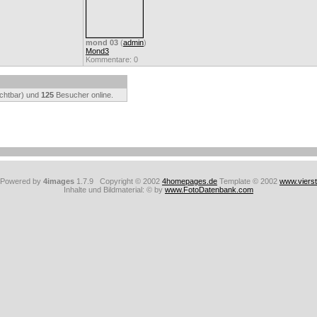
mond 03
(
admin
)
Mond3
Kommentare: 0
ichtbar) und
125
Besucher online.
: Powered by
4images
1.7.9 Copyright © 2002
4homepages.de
Template © 2002
www.viers
Inhalte und Bildmaterial: © by
www.FotoDatenbank.com