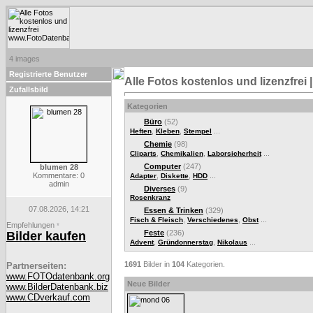
4 images
Registrierte Benutzer
Alle Fotos kostenlos und lizenzfre
Zufallsbild
Kategorien
Büro
(52)
,
,
...
Heften
Kleben
Stempel
Chemie
(98)
,
,
...
Cliparts
Chemikalien
Laborsicherheit
Computer
(247)
blumen 28
Kommentare: 0
,
,
...
Adapter
Diskette
HDD
admin
Diverses
(9)
Rosenkranz
07.08.2026, 14:21
Essen & Trinken
(329)
,
,
...
Fisch & Fleisch
Verschiedenes
Obst
Empfehlungen
*
Feste
(236)
Bilder kaufen
,
,
...
Advent
Gründonnerstag
Nikolaus
1691
Bilder in
104
Kategorien.
Partnerseiten:
www.FOTOdatenbank.org
Neue Bilder
www.BilderDatenbank.biz
www.CDverkauf.com