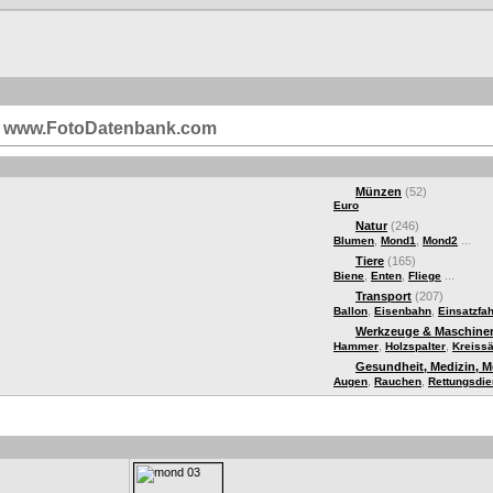
i | www.FotoDatenbank.com
Münzen
(52)
Euro
Natur
(246)
,
,
...
Blumen
Mond1
Mond2
Tiere
(165)
,
,
...
Biene
Enten
Fliege
Transport
(207)
,
,
Ballon
Eisenbahn
Einsatzfa
Werkzeuge & Maschine
,
,
Hammer
Holzspalter
Kreiss
Gesundheit, Medizin, 
,
,
Augen
Rauchen
Rettungsdie