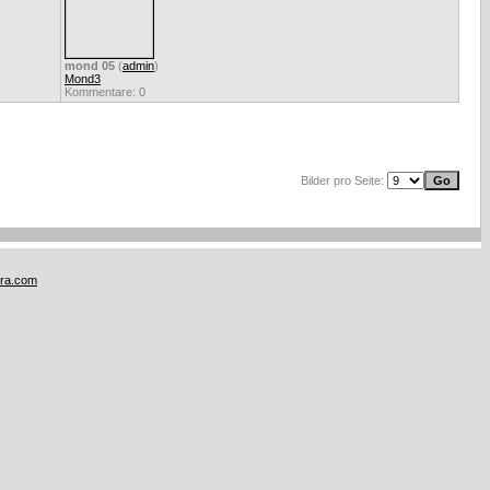
mond 05
(
admin
)
Mond3
Kommentare: 0
Bilder pro Seite:
tra.com