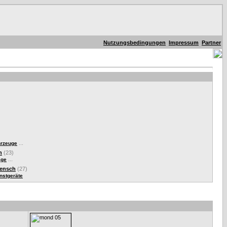
Nutzungsbedingungen
Impressum
Partner
...
hrzeuge
n
(23)
...
äge
Mensch
(27)
nstgeräte