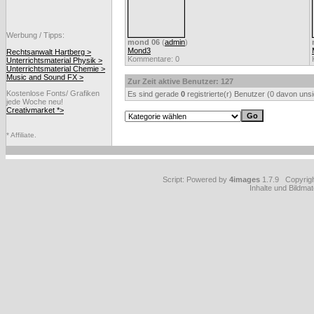
Werbung / Tipps:
mond 06
(
admin
)
Mond3
Rechtsanwalt Hartberg >
Kommentare: 0
Unterrichtsmaterial Physik >
Unterrichtsmaterial Chemie >
Music and Sound FX >
Zur Zeit aktive Benutzer: 127
Kostenlose Fonts/ Grafiken
Es sind gerade
0
registrierte(r) Benutzer (0 davon uns
jede Woche neu!
Creativmarket *>
* Affiliate.
Script: Powered by
4images
1.7.9 Copyrig
Inhalte und Bildmat