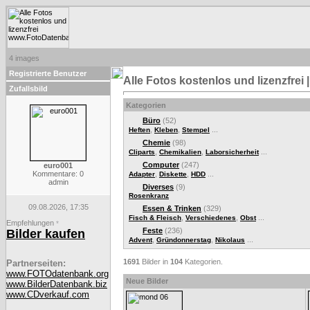
4 images
Registrierte Benutzer
Alle Fotos kostenlos und lizenzfre
Zufallsbild
Kategorien
Büro
(52)
,
,
...
Heften
Kleben
Stempel
Chemie
(98)
,
,
...
Cliparts
Chemikalien
Laborsicherheit
Computer
(247)
euro001
Kommentare: 0
,
,
...
Adapter
Diskette
HDD
admin
Diverses
(9)
Rosenkranz
09.08.2026, 17:35
Essen & Trinken
(329)
,
,
...
Fisch & Fleisch
Verschiedenes
Obst
Empfehlungen
*
Feste
(236)
Bilder kaufen
,
,
...
Advent
Gründonnerstag
Nikolaus
1691
Bilder in
104
Kategorien.
Partnerseiten:
www.FOTOdatenbank.org
Neue Bilder
www.BilderDatenbank.biz
www.CDverkauf.com