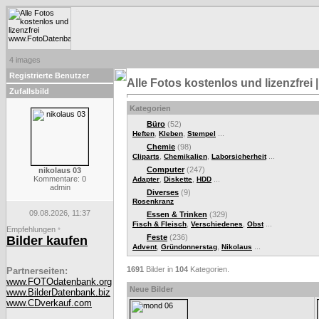
4 images
Registrierte Benutzer
Alle Fotos kostenlos und lizenzfre
Zufallsbild
Kategorien
Büro
(52)
,
,
...
Heften
Kleben
Stempel
Chemie
(98)
,
,
...
Cliparts
Chemikalien
Laborsicherheit
Computer
(247)
nikolaus 03
Kommentare: 0
,
,
...
Adapter
Diskette
HDD
admin
Diverses
(9)
Rosenkranz
09.08.2026, 11:37
Essen & Trinken
(329)
,
,
...
Fisch & Fleisch
Verschiedenes
Obst
Empfehlungen
*
Feste
(236)
Bilder kaufen
,
,
...
Advent
Gründonnerstag
Nikolaus
1691
Bilder in
104
Kategorien.
Partnerseiten:
www.FOTOdatenbank.org
Neue Bilder
www.BilderDatenbank.biz
www.CDverkauf.com