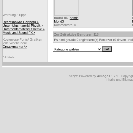
Werbung / Tipps:
mond 06
(
admin
)
Mond3
Rechtsanwalt Hartberg >
Kommentare: 0
Unterrichtsmaterial Physik >
Unterrichtsmaterial Chemie >
Music and Sound FX >
Zur Zeit aktive Benutzer: 113
Kostenlose Fonts/ Grafiken
Es sind gerade
0
registrierte(r) Benutzer (0 davon uns
jede Woche neu!
Creativmarket *>
* Affiliate.
Script: Powered by
4images
1.7.9 Copyrig
Inhalte und Bildmat