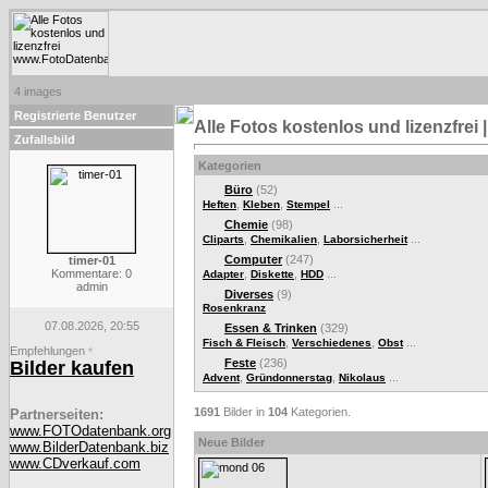
4 images
Registrierte Benutzer
Alle Fotos kostenlos und lizenzfre
Zufallsbild
Kategorien
Büro
(52)
,
,
...
Heften
Kleben
Stempel
Chemie
(98)
,
,
...
Cliparts
Chemikalien
Laborsicherheit
Computer
(247)
timer-01
Kommentare: 0
,
,
...
Adapter
Diskette
HDD
admin
Diverses
(9)
Rosenkranz
07.08.2026, 20:55
Essen & Trinken
(329)
,
,
...
Fisch & Fleisch
Verschiedenes
Obst
Empfehlungen
*
Feste
(236)
Bilder kaufen
,
,
...
Advent
Gründonnerstag
Nikolaus
1691
Bilder in
104
Kategorien.
Partnerseiten:
www.FOTOdatenbank.org
Neue Bilder
www.BilderDatenbank.biz
www.CDverkauf.com