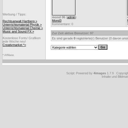
Werbung / Tipps:
mond 06
(
admin
)
Mond3
Rechtsanwalt Hartberg >
Kommentare: 0
Unterrichtsmaterial Physik >
Unterrichtsmaterial Chemie >
Music and Sound FX >
Zur Zeit aktive Benutzer: 97
Kostenlose Fonts/ Grafiken
Es sind gerade
0
registrierte(r) Benutzer (0 davon uns
jede Woche neu!
Creativmarket *>
* Affiliate.
Script: Powered by
4images
1.7.9 Copyrig
Inhalte und Bildmat