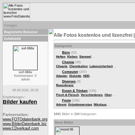
4 images
Registrierte Benutzer
Alle Fotos kostenlos und lizenzfre
Zufallsbild
Kategorien
Büro
(52)
,
,
...
Heften
Kleben
Stempel
Chemie
(98)
,
,
...
Cliparts
Chemikalien
Laborsicherheit
Computer
(247)
sof-066x
Kommentare: 0
,
,
...
Adapter
Diskette
HDD
admin
Diverses
(9)
Rosenkranz
08.08.2026, 05:25
Essen & Trinken
(329)
,
,
...
Fisch & Fleisch
Verschiedenes
Obst
Empfehlungen
*
Feste
(236)
Bilder kaufen
,
,
...
Advent
Gründonnerstag
Nikolaus
1691
Bilder in
104
Kategorien.
Partnerseiten:
www.FOTOdatenbank.org
Neue Bilder
www.BilderDatenbank.biz
www.CDverkauf.com