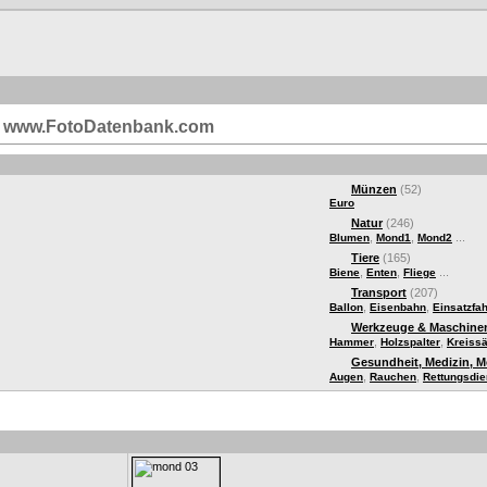
i | www.FotoDatenbank.com
Münzen
(52)
Euro
Natur
(246)
,
,
...
Blumen
Mond1
Mond2
Tiere
(165)
,
,
...
Biene
Enten
Fliege
Transport
(207)
,
,
Ballon
Eisenbahn
Einsatzfa
Werkzeuge & Maschine
,
,
Hammer
Holzspalter
Kreiss
Gesundheit, Medizin, 
,
,
Augen
Rauchen
Rettungsdie