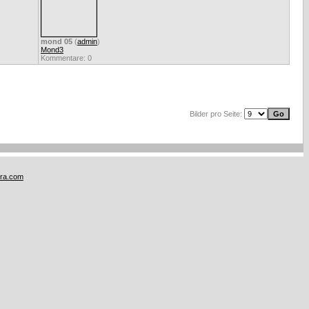
mond 05
(
admin
)
Mond3
Kommentare: 0
Bilder pro Seite:
tra.com