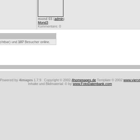
mond 03
(
admin
)
Mond3
Kommentare: 0
ichtbar) und
107
Besucher online.
: Powered by
4images
1.7.9 Copyright © 2002
4homepages.de
Template © 2002
www.viers
Inhalte und Bildmaterial: © by
www.FotoDatenbank.com