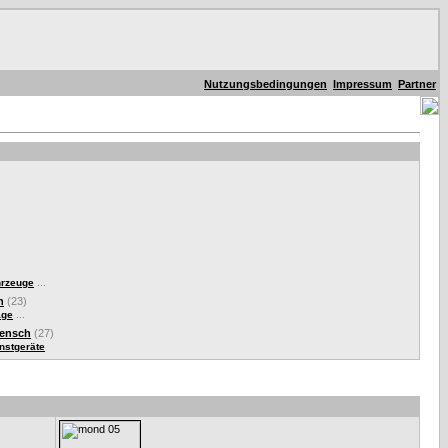
Nutzungsbedingungen
Impressum
Partner
...
hrzeuge
n
(23)
...
äge
Mensch
(27)
nstgeräte