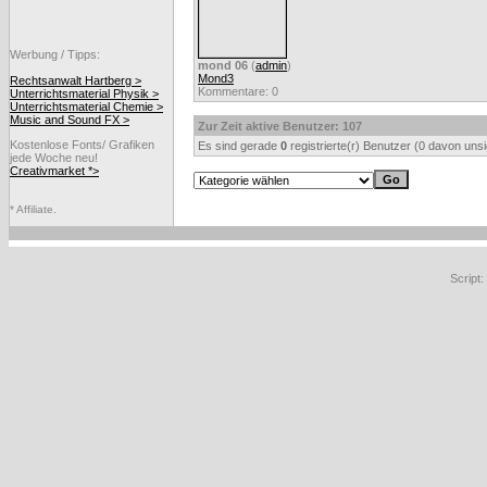
Werbung / Tipps:
mond 06
(
admin
)
Mond3
Rechtsanwalt Hartberg >
Kommentare: 0
Unterrichtsmaterial Physik >
Unterrichtsmaterial Chemie >
Music and Sound FX >
Zur Zeit aktive Benutzer: 107
Kostenlose Fonts/ Grafiken
Es sind gerade
0
registrierte(r) Benutzer (0 davon uns
jede Woche neu!
Creativmarket *>
* Affiliate.
Script