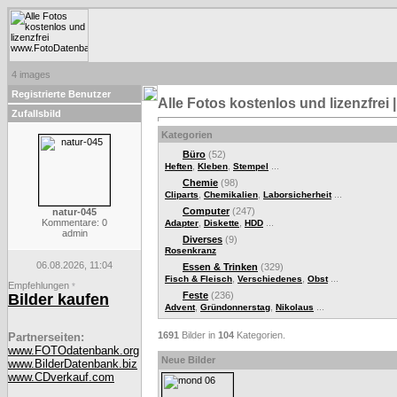
4 images
Registrierte Benutzer
Alle Fotos kostenlos und lizenzfre
Zufallsbild
Kategorien
Büro
(52)
,
,
...
Heften
Kleben
Stempel
Chemie
(98)
,
,
...
Cliparts
Chemikalien
Laborsicherheit
Computer
(247)
natur-045
Kommentare: 0
,
,
...
Adapter
Diskette
HDD
admin
Diverses
(9)
Rosenkranz
06.08.2026, 11:04
Essen & Trinken
(329)
,
,
...
Fisch & Fleisch
Verschiedenes
Obst
Empfehlungen
*
Feste
(236)
Bilder kaufen
,
,
...
Advent
Gründonnerstag
Nikolaus
1691
Bilder in
104
Kategorien.
Partnerseiten:
www.FOTOdatenbank.org
Neue Bilder
www.BilderDatenbank.biz
www.CDverkauf.com