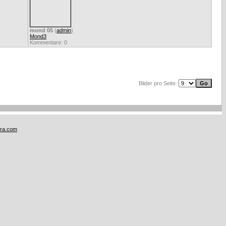
mond 05
(
admin
)
Mond3
Kommentare: 0
Bilder pro Seite:
tra.com