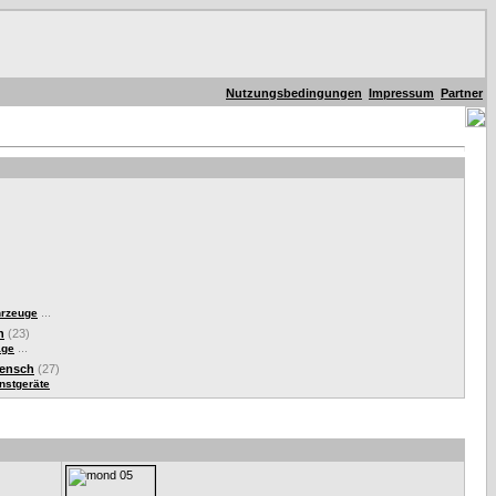
Nutzungsbedingungen
Impressum
Partner
...
hrzeuge
n
(23)
...
äge
Mensch
(27)
nstgeräte