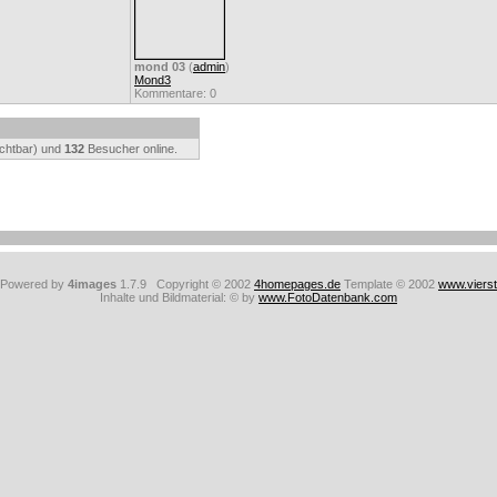
mond 03
(
admin
)
Mond3
Kommentare: 0
ichtbar) und
132
Besucher online.
: Powered by
4images
1.7.9 Copyright © 2002
4homepages.de
Template © 2002
www.viers
Inhalte und Bildmaterial: © by
www.FotoDatenbank.com