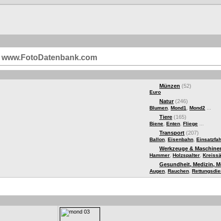
i | www.FotoDatenbank.com
Münzen
(52)
Euro
Natur
(246)
,
,
...
Blumen
Mond1
Mond2
Tiere
(165)
,
,
...
Biene
Enten
Fliege
Transport
(207)
,
,
Ballon
Eisenbahn
Einsatzfa
Werkzeuge & Maschine
,
,
Hammer
Holzspalter
Kreiss
Gesundheit, Medizin, 
,
,
Augen
Rauchen
Rettungsdie