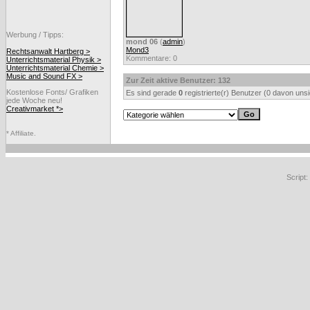
Werbung / Tipps:
mond 06
(
admin
)
Mond3
Rechtsanwalt Hartberg >
Kommentare: 0
Unterrichtsmaterial Physik >
Unterrichtsmaterial Chemie >
Music and Sound FX >
Zur Zeit aktive Benutzer: 132
Kostenlose Fonts/ Grafiken
Es sind gerade
0
registrierte(r) Benutzer (0 davon uns
jede Woche neu!
Creativmarket *>
* Affiliate.
Script