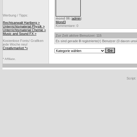
Werbung / Tipps:
mond 06
(
admin
)
Mond3
Rechtsanwalt Hartberg >
Kommentare: 0
Unterrichtsmaterial Physik >
Unterrichtsmaterial Chemie >
Music and Sound FX >
Zur Zeit aktive Benutzer: 115
Kostenlose Fonts/ Grafiken
Es sind gerade
0
registrierte(r) Benutzer (0 davon uns
jede Woche neu!
Creativmarket *>
* Affiliate.
Script