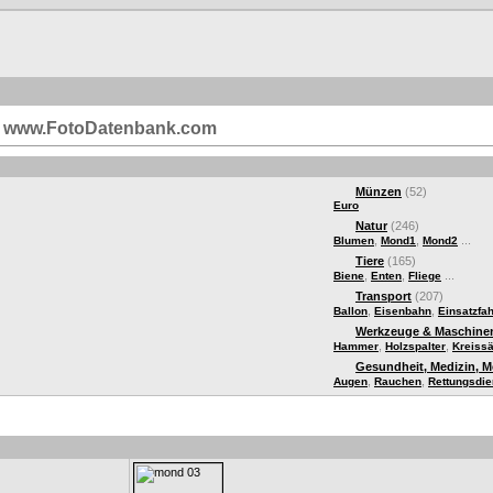
i | www.FotoDatenbank.com
Münzen
(52)
Euro
Natur
(246)
,
,
...
Blumen
Mond1
Mond2
Tiere
(165)
,
,
...
Biene
Enten
Fliege
Transport
(207)
,
,
Ballon
Eisenbahn
Einsatzfa
Werkzeuge & Maschine
,
,
Hammer
Holzspalter
Kreiss
Gesundheit, Medizin, 
,
,
Augen
Rauchen
Rettungsdie