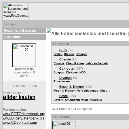
4 images
Registrierte Benutzer
Alle Fotos kostenlos und lizenzfre
Zufallsbild
Kategorien
Büro
(52)
,
,
...
Heften
Kleben
Stempel
Chemie
(98)
,
,
...
Cliparts
Chemikalien
Laborsicherheit
Computer
(247)
osternest 04
Kommentare: 0
,
,
...
Adapter
Diskette
HDD
admin
Diverses
(9)
Rosenkranz
07.08.2026, 13:10
Essen & Trinken
(329)
,
,
...
Fisch & Fleisch
Verschiedenes
Obst
Empfehlungen
*
Feste
(236)
Bilder kaufen
,
,
...
Advent
Gründonnerstag
Nikolaus
1691
Bilder in
104
Kategorien.
Partnerseiten:
www.FOTOdatenbank.org
Neue Bilder
www.BilderDatenbank.biz
www.CDverkauf.com