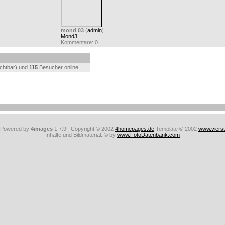
mond 03
(
admin
)
Mond3
Kommentare: 0
ichtbar) und
115
Besucher online.
: Powered by
4images
1.7.9 Copyright © 2002
4homepages.de
Template © 2002
www.viers
Inhalte und Bildmaterial: © by
www.FotoDatenbank.com