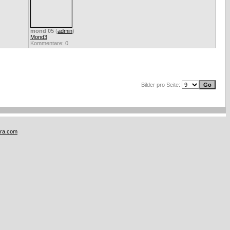
mond 05
(
admin
)
Mond3
Kommentare: 0
Bilder pro Seite:
tra.com