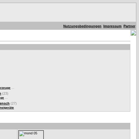
Nutzungsbedingungen
Impressum
Partner
...
hrzeuge
n
(23)
...
äge
Mensch
(27)
nstgeräte