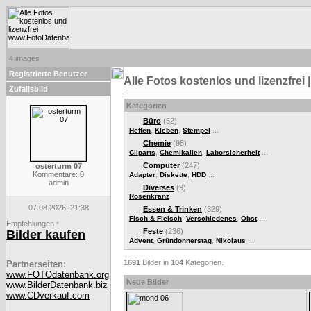
4 images
Registrierte Benutzer
Alle Fotos kostenlos und lizenzfre
Zufallsbild
Kategorien
Büro
(52)
,
,
...
Heften
Kleben
Stempel
Chemie
(98)
,
,
...
Cliparts
Chemikalien
Laborsicherheit
Computer
(247)
osterturm 07
Kommentare: 0
,
,
...
Adapter
Diskette
HDD
admin
Diverses
(9)
Rosenkranz
07.08.2026, 21:38
Essen & Trinken
(329)
,
,
...
Fisch & Fleisch
Verschiedenes
Obst
Empfehlungen
*
Feste
(236)
Bilder kaufen
,
,
...
Advent
Gründonnerstag
Nikolaus
1691
Bilder in
104
Kategorien.
Partnerseiten:
www.FOTOdatenbank.org
Neue Bilder
www.BilderDatenbank.biz
www.CDverkauf.com