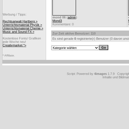
Werbung / Tipps:
mond 06
(
admin
)
Mond3
Rechtsanwalt Hartberg >
Kommentare: 0
Unterrichtsmaterial Physik >
Unterrichtsmaterial Chemie >
Music and Sound FX >
Zur Zeit aktive Benutzer: 110
Kostenlose Fonts/ Grafiken
Es sind gerade
0
registrierte(r) Benutzer (0 davon uns
jede Woche neu!
Creativmarket *>
* Affiliate.
Script: Powered by
4images
1.7.9 Copyrig
Inhalte und Bildmat