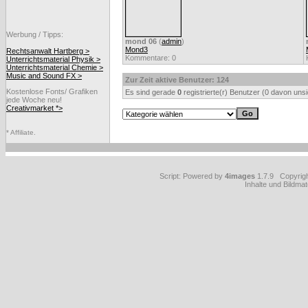
Werbung / Tipps:
mond 06
(
admin
)
Mond3
Rechtsanwalt Hartberg >
Kommentare: 0
Unterrichtsmaterial Physik >
Unterrichtsmaterial Chemie >
Music and Sound FX >
Zur Zeit aktive Benutzer: 124
Kostenlose Fonts/ Grafiken
Es sind gerade
0
registrierte(r) Benutzer (0 davon uns
jede Woche neu!
Creativmarket *>
* Affiliate.
Script: Powered by
4images
1.7.9 Copyrig
Inhalte und Bildmat