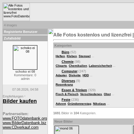
4 images
Registrierte Benutzer
Alle Fotos kostenlos und lizenzfre
Zufallsbild
Kategorien
Büro
(52)
,
,
...
Heften
Kleben
Stempel
Chemie
(98)
,
,
...
Cliparts
Chemikalien
Laborsicherheit
Computer
(247)
schoko ei 08
Kommentare: 0
,
,
...
Adapter
Diskette
HDD
admin
Diverses
(9)
Rosenkranz
07.08.2026, 04:58
Essen & Trinken
(329)
,
,
...
Fisch & Fleisch
Verschiedenes
Obst
Empfehlungen
*
Feste
(236)
Bilder kaufen
,
,
...
Advent
Gründonnerstag
Nikolaus
1691
Bilder in
104
Kategorien.
Partnerseiten:
www.FOTOdatenbank.org
Neue Bilder
www.BilderDatenbank.biz
www.CDverkauf.com