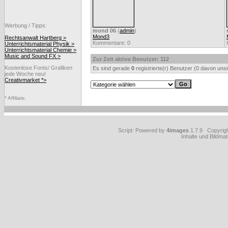
Werbung / Tipps:
mond 06
(
admin
)
Mond3
Rechtsanwalt Hartberg >
Kommentare: 0
Unterrichtsmaterial Physik >
Unterrichtsmaterial Chemie >
Music and Sound FX >
Zur Zeit aktive Benutzer: 112
Kostenlose Fonts/ Grafiken
Es sind gerade
0
registrierte(r) Benutzer (0 davon uns
jede Woche neu!
Creativmarket *>
* Affiliate.
Script: Powered by
4images
1.7.9 Copyrig
Inhalte und Bildmat