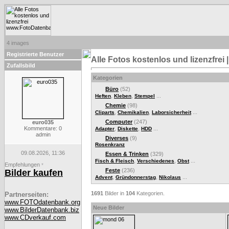
4 images
Registrierte Benutzer
Alle Fotos kostenlos und lizenzfre
Zufallsbild
Kategorien
Büro
(52)
,
,
...
Heften
Kleben
Stempel
Chemie
(98)
,
,
...
Cliparts
Chemikalien
Laborsicherheit
Computer
(247)
euro035
Kommentare: 0
,
,
...
Adapter
Diskette
HDD
admin
Diverses
(9)
Rosenkranz
09.08.2026, 11:36
Essen & Trinken
(329)
,
,
...
Fisch & Fleisch
Verschiedenes
Obst
Empfehlungen
*
Feste
(236)
Bilder kaufen
,
,
...
Advent
Gründonnerstag
Nikolaus
1691
Bilder in
104
Kategorien.
Partnerseiten:
www.FOTOdatenbank.org
Neue Bilder
www.BilderDatenbank.biz
www.CDverkauf.com