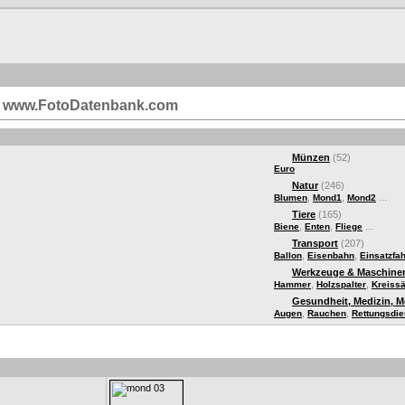
i | www.FotoDatenbank.com
Münzen
(52)
Euro
Natur
(246)
,
,
...
Blumen
Mond1
Mond2
Tiere
(165)
,
,
...
Biene
Enten
Fliege
Transport
(207)
,
,
Ballon
Eisenbahn
Einsatzfa
Werkzeuge & Maschine
,
,
Hammer
Holzspalter
Kreiss
Gesundheit, Medizin, 
,
,
Augen
Rauchen
Rettungsdie