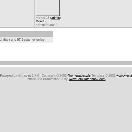
mond 03
(
admin
)
Mond3
Kommentare: 0
ichtbar) und
97
Besucher online.
: Powered by
4images
1.7.9 Copyright © 2002
4homepages.de
Template © 2002
www.viers
Inhalte und Bildmaterial: © by
www.FotoDatenbank.com