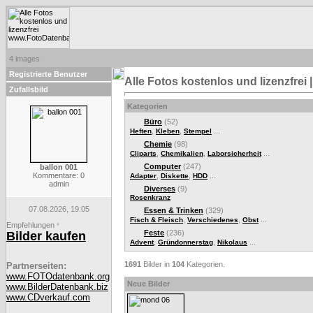
4 images
Registrierte Benutzer
Alle Fotos kostenlos und lizenzfre
Zufallsbild
Kategorien
Büro
(52)
,
,
...
Heften
Kleben
Stempel
Chemie
(98)
,
,
...
Cliparts
Chemikalien
Laborsicherheit
Computer
(247)
ballon 001
Kommentare: 0
,
,
...
Adapter
Diskette
HDD
admin
Diverses
(9)
Rosenkranz
07.08.2026, 19:05
Essen & Trinken
(329)
,
,
...
Fisch & Fleisch
Verschiedenes
Obst
Empfehlungen
*
Feste
(236)
Bilder kaufen
,
,
...
Advent
Gründonnerstag
Nikolaus
1691
Bilder in
104
Kategorien.
Partnerseiten:
www.FOTOdatenbank.org
Neue Bilder
www.BilderDatenbank.biz
www.CDverkauf.com