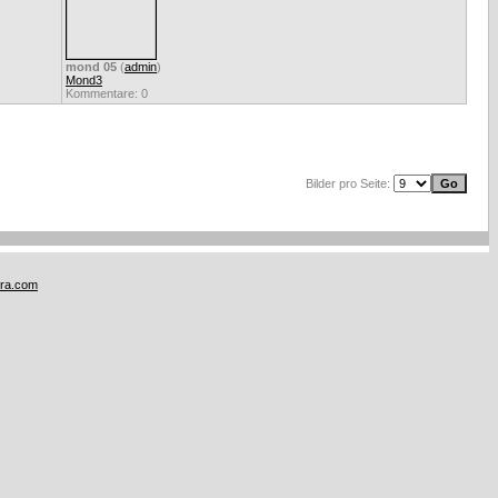
mond 05
(
admin
)
Mond3
Kommentare: 0
Bilder pro Seite:
tra.com