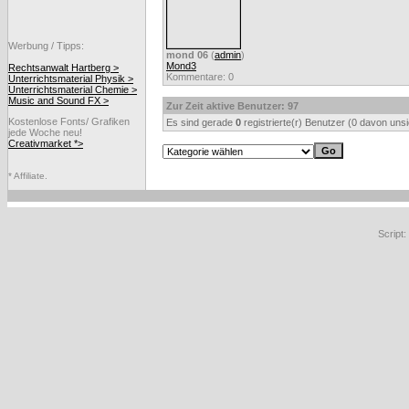
Werbung / Tipps:
mond 06
(
admin
)
Mond3
Rechtsanwalt Hartberg >
Kommentare: 0
Unterrichtsmaterial Physik >
Unterrichtsmaterial Chemie >
Music and Sound FX >
Zur Zeit aktive Benutzer: 97
Kostenlose Fonts/ Grafiken
Es sind gerade
0
registrierte(r) Benutzer (0 davon uns
jede Woche neu!
Creativmarket *>
* Affiliate.
Script