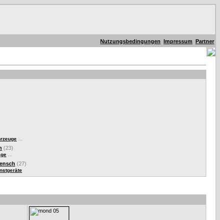
Nutzungsbedingungen
Impressum
Partner
...
hrzeuge
n
(23)
...
äge
Mensch
(27)
nstgeräte