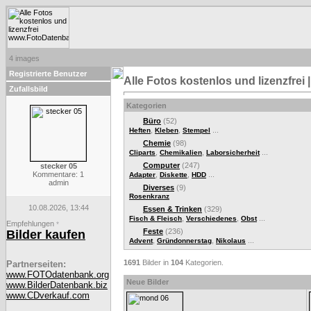
4 images
Registrierte Benutzer
Alle Fotos kostenlos und lizenzfre
Zufallsbild
Kategorien
Büro
(52)
,
,
...
Heften
Kleben
Stempel
Chemie
(98)
,
,
...
Cliparts
Chemikalien
Laborsicherheit
Computer
(247)
stecker 05
Kommentare: 1
,
,
...
Adapter
Diskette
HDD
admin
Diverses
(9)
Rosenkranz
10.08.2026, 13:44
Essen & Trinken
(329)
,
,
...
Fisch & Fleisch
Verschiedenes
Obst
Empfehlungen
*
Feste
(236)
Bilder kaufen
,
,
...
Advent
Gründonnerstag
Nikolaus
1691
Bilder in
104
Kategorien.
Partnerseiten:
www.FOTOdatenbank.org
Neue Bilder
www.BilderDatenbank.biz
www.CDverkauf.com