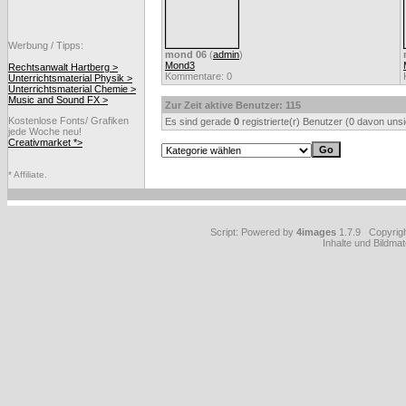
Werbung / Tipps:
mond 06
(
admin
)
Mond3
Rechtsanwalt Hartberg >
Kommentare: 0
Unterrichtsmaterial Physik >
Unterrichtsmaterial Chemie >
Music and Sound FX >
Zur Zeit aktive Benutzer: 115
Kostenlose Fonts/ Grafiken
Es sind gerade
0
registrierte(r) Benutzer (0 davon uns
jede Woche neu!
Creativmarket *>
* Affiliate.
Script: Powered by
4images
1.7.9 Copyrig
Inhalte und Bildmat