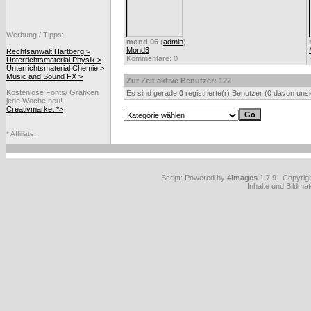
Werbung / Tipps:
mond 06
(
admin
)
Mond3
Rechtsanwalt Hartberg >
Kommentare: 0
Unterrichtsmaterial Physik >
Unterrichtsmaterial Chemie >
Music and Sound FX >
Zur Zeit aktive Benutzer: 122
Kostenlose Fonts/ Grafiken
Es sind gerade
0
registrierte(r) Benutzer (0 davon uns
jede Woche neu!
Creativmarket *>
* Affiliate.
Script: Powered by
4images
1.7.9 Copyrig
Inhalte und Bildmat