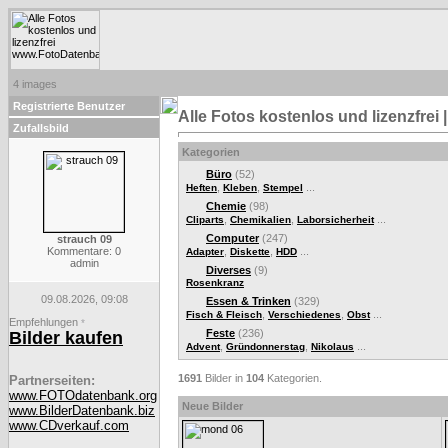
4 images
Registrierte Benutzer
Alle Fotos kostenlos und lizenzfre
Zufallsbild
Kategorien
Büro
(52)
,
,
...
Heften
Kleben
Stempel
Chemie
(98)
,
,
...
Cliparts
Chemikalien
Laborsicherheit
Computer
(247)
strauch 09
Kommentare: 0
,
,
...
Adapter
Diskette
HDD
admin
Diverses
(9)
Rosenkranz
09.08.2026, 09:08
Essen & Trinken
(329)
,
,
...
Fisch & Fleisch
Verschiedenes
Obst
Empfehlungen
*
Feste
(236)
Bilder kaufen
,
,
...
Advent
Gründonnerstag
Nikolaus
1691
Bilder in
104
Kategorien.
Partnerseiten:
www.FOTOdatenbank.org
Neue Bilder
www.BilderDatenbank.biz
www.CDverkauf.com